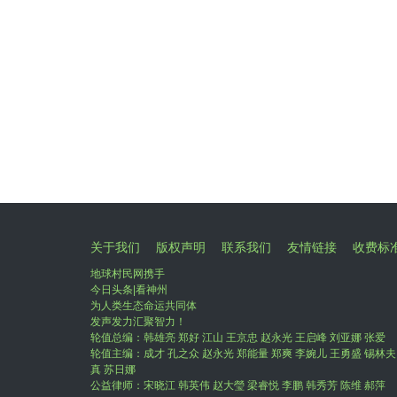
关于我们
版权声明
联系我们
友情链接
收费标
地球村民网携手
今日头条|看神州
为人类生态命运共同体
发声发力汇聚智力！
轮值总编：韩雄亮 郑好 江山 王京忠 赵永光 王启峰 刘亚娜 张爱
轮值主编：成才 孔之众 赵永光 郑能量 郑爽 李婉儿 王勇盛 锡林夫
真 苏日娜
公益律师：宋晓江 韩英伟 赵大瑩 梁睿悦 李鹏 韩秀芳 陈维 郝萍