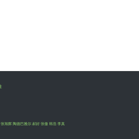
准
 张旭辉 陶德巴雅尔 郝好 张傲 韩浩 李真