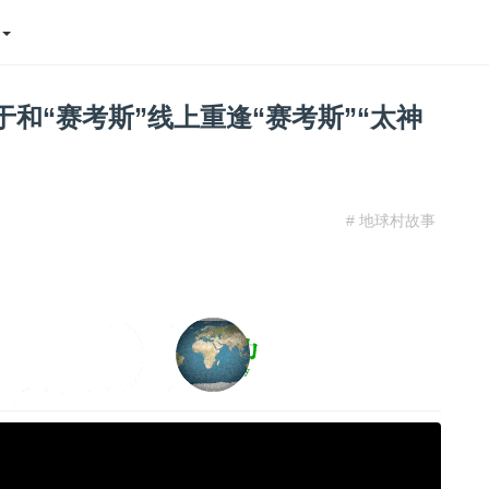
态
于和“赛考斯”线上重逢“赛考斯”“太神
# 地球村故事