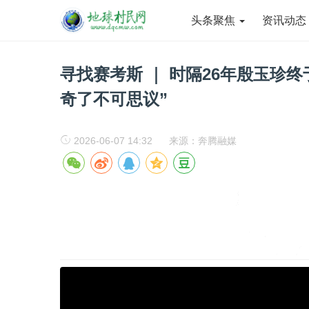
头条聚焦
资讯动
寻找赛考斯 ｜ 时隔26年殷玉珍终
奇了不可思议”
2026-06-07 14:32
来源：奔腾融媒