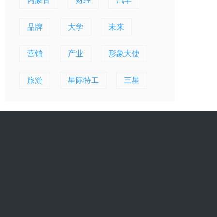
内蒙古
财经
汽车
品牌
大学
未来
营销
产业
形象大使
旅游
星际特工
三星