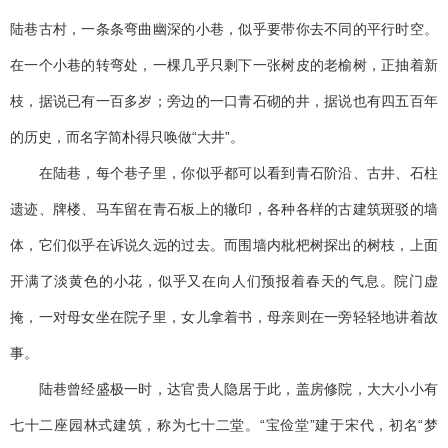
陆巷古村，一条条弯曲幽深的小巷，似乎要带你去不同的平行时空。
在一个小巷的转弯处，一棵几乎只剩下一张树皮的老榆树，正抽着新
枝，据说已有一百多岁；旁边的一口青石砌的井，据说也有四五百年
的历史，而名字简朴得只唤做“大井”。
在陆巷，每个巷子里，你似乎都可以看到青石阶沿、古井、石柱
遗迹、牌楼、马车留在青石板上的辙印，各种各样的古建筑斑驳的墙
体，它们似乎在诉说久远的过去。而围墙内枇杷树探出的树枝，上面
开满了淡黄色的小花，似乎又在向人们预报着春天的气息。院门虚
掩，一对母女坐在院子里，女儿拿着书，母亲则在一旁轻轻地讲着故
事。
陆巷曾经盛极一时，达官贵人隐居于此，盖房修院，大大小小有
七十二座园林式建筑，称为七十二堂。“宝俭堂”建于宋代，初名“梦