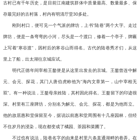
古村已有千年历史，是目前江南建筑群体中质量最高、数量最多、保
存最完好的古村落，村内有明清厅堂30多处。
刚到村口，便可见一个气派的牌坊，上书“陆巷”两个大字。走过
牌坊，便是一条弯弯的小河，尽头是一个渡口，修着一个亭子，牌匾
上写着“寒谷渡”，因村后的寒谷山而得名。古代的陆巷秀才们，从这
里上了船，出太湖往京城应试。
明代正德年间宰相王鏊便是从这里出发去的京城。王鏊曾连中解
元、会元、探花，其门人唐伯虎称他为“海内文章第一，山中宰相无
双”。有一种说法，王鏊母亲姓陆，其村因此得名。王鏊留下的印迹很
深。村里有三座牌坊，分别名为解元、会元、探花，都是为他而立。
他的故居惠和堂保留至今，据说以前惠和堂周围有十几座园林，但经
不住岁月的浸染，现在都变成了橘园、茶园和菜圃了。
不过也有说法，陆巷名字的由来是村里六条直通湖畔的巷弄。在