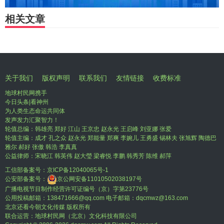
相关文章
关于我们
版权声明
联系我们
友情链接
收费标准
地球村民网携手
今日头条|看神州
为人类生态命运共同体
发声发力汇聚智力！
轮值总编：韩雄亮 郑好 江山 王京忠 赵永光 王启峰 刘亚娜 张爱
轮值主编：成才 孔之众 赵永光 郑能量 郑爽 李婉儿 王勇盛 锡林夫 张旭辉 陶德巴
雅尔 郝好 张傲 韩浩 李真真
公益律师：宋晓江 韩英伟 赵大瑩 梁睿悦 李鹏 韩秀芳 陈维 郝萍
工信部备案号：
京ICP备12040065号-1
公安部备案号：
京公网安备11010502038197号
广播电视节目制作经营许可证编号（京）字第23776号
公用投稿邮箱：138471666@qq.com 电子邮箱：dqcmwz@163.com
北京还看今朝文化传媒 版权所有
联合运营：地球村民网（北京）文化科技有限公司