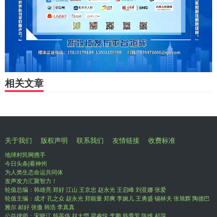
相关文章
关于我们
版权声明
联系我们
友情链接
收费标准
地球村民网携手
今日头条|看神州
为人类生态命运共同体
发声发力汇聚智力！
轮值总编：韩雄亮 郑好 江山 王京忠 赵永光 王启峰 刘亚娜 张爱
轮值主编：成才 孔之众 赵永光 郑能量 郑爽 李婉儿 王勇盛 锡林夫 张旭辉 陶德巴
雅尔 郝好 张傲 韩浩 李真真
公益律师：宋晓江 韩英伟 赵大瑩 梁睿悦 李鹏 韩秀芳 陈维 郝萍