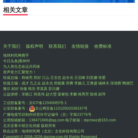
相关文章
关于我们
版权声明
联系我们
友情链接
收费标准
地球村民网携手
今日头条|看神州
为人类生态命运共同体
发声发力汇聚智力！
轮值总编：韩雄亮 郑好 江山 王京忠 赵永光 王启峰 刘亚娜 张爱
轮值主编：成才 孔之众 赵永光 郑能量 郑爽 李婉儿 王勇盛 锡林夫 张旭辉 陶德巴
雅尔 郝好 张傲 韩浩 李真真 苏日娜
公益律师：宋晓江 韩英伟 赵大瑩 梁睿悦 李鹏 韩秀芳 陈维 郝萍
工信部备案号：
京ICP备12040065号-1
公安部备案号：
京公网安备11010502038197号
广播电视节目制作经营许可证编号（京）字第23776号
公用投稿邮箱：138471666@qq.com 电子邮箱：dqcmwz@163.com
北京还看今朝文化传媒 版权所有
联合运营：地球村民网（北京）文化科技有限公司
Copyright © 2006-
2026 dqcmw.com All Rights Reserved.