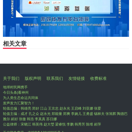
相关文章
关于我们
版权声明
联系我们
友情链接
收费标准
地球村民网携手
今日头条|看神州
为人类生态命运共同体
发声发力汇聚智力！
轮值总编：韩雄亮 郑好 江山 王京忠 赵永光 王启峰 刘亚娜 张爱
轮值主编：成才 孔之众 赵永光 郑能量 郑爽 李婉儿 王勇盛 锡林夫 张旭辉 陶德巴
雅尔 郝好 张傲 韩浩 李真真 苏日娜
公益律师：宋晓江 韩英伟 赵大瑩 梁睿悦 李鹏 韩秀芳 陈维 郝萍