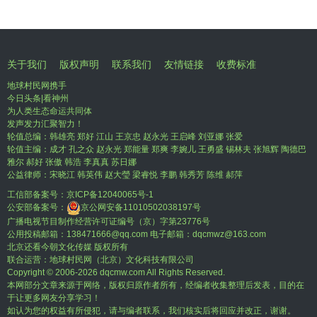
关于我们
版权声明
联系我们
友情链接
收费标准
地球村民网携手
今日头条|看神州
为人类生态命运共同体
发声发力汇聚智力！
轮值总编：韩雄亮 郑好 江山 王京忠 赵永光 王启峰 刘亚娜 张爱
轮值主编：成才 孔之众 赵永光 郑能量 郑爽 李婉儿 王勇盛 锡林夫 张旭辉 陶德巴
雅尔 郝好 张傲 韩浩 李真真 苏日娜
公益律师：宋晓江 韩英伟 赵大瑩 梁睿悦 李鹏 韩秀芳 陈维 郝萍
工信部备案号：
京ICP备12040065号-1
公安部备案号：
京公网安备11010502038197号
广播电视节目制作经营许可证编号（京）字第23776号
公用投稿邮箱：138471666@qq.com 电子邮箱：dqcmwz@163.com
北京还看今朝文化传媒 版权所有
联合运营：地球村民网（北京）文化科技有限公司
Copyright © 2006-
2026 dqcmw.com All Rights Reserved.
本网部分文章来源于网络，版权归原作者所有，经编者收集整理后发表，目的在
于让更多网友分享学习！
如认为您的权益有所侵犯，请与编者联系，我们核实后将回应并改正，谢谢。