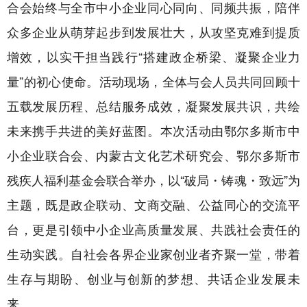
合会始终与全市中小企业同心同向、同频共振，陪伴
众多企业从萌芽起步到发展壮大，从攻坚克难到提质
增效，以实干担当践行“搭建政企桥梁、凝聚企业力
量”的初心使命。活动现场，全体与会人员共同回顾十
五载发展历程、总结服务成效，凝聚发展共识，共绘
未来携手共进的美好蓝图。本次活动由鄂尔多斯市中
小企业联合会、内蒙古文化艺术研究会、鄂尔多斯市
残疾人福利基金会联合举办，以“破局・铸魂・致远”为
主题，既是政企联动、文商交融、公益同心的交流平
台，更是引领中小企业高质量发展、共践社会责任的
生动实践。自社会各界企业家创业者齐聚一堂，带着
生存与期盼、创业与创新的梦想、共话企业发展未
来。