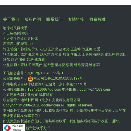
关于我们
版权声明
联系我们
友情链接
收费标准
地球村民网携手
今日头条|看神州
为人类生态命运共同体
发声发力汇聚智力！
轮值总编：韩雄亮 郑好 江山 王京忠 赵永光 王启峰 刘亚娜 张爱
轮值主编：成才 孔之众 赵永光 郑能量 郑爽 李婉儿 王勇盛 锡林夫 张旭辉 陶德巴
雅尔 郝好 张傲 韩浩 李真真
公益律师：宋晓江 韩英伟 赵大瑩 梁睿悦 李鹏 韩秀芳 陈维 郝萍
工信部备案号：
京ICP备12040065号-1
公安部备案号：
京公网安备11010502038197号
广播电视节目制作经营许可证编号（京）字第23776号
公用投稿邮箱：138471666@qq.com 电子邮箱：dqcmwz@163.com
北京还看今朝文化传媒 版权所有
联合运营：地球村民网（北京）文化科技有限公司
Copyright © 2006-
2026 dqcmw.com All Rights Reserved.
本网部分文章来源于网络，版权归原作者所有，经编者收集整理后发表，目的在
于让更多网友分享学习！
如认为您的权益有所侵犯，请与编者联系，我们核实后将回应并改正，谢谢。
新华社联系方式