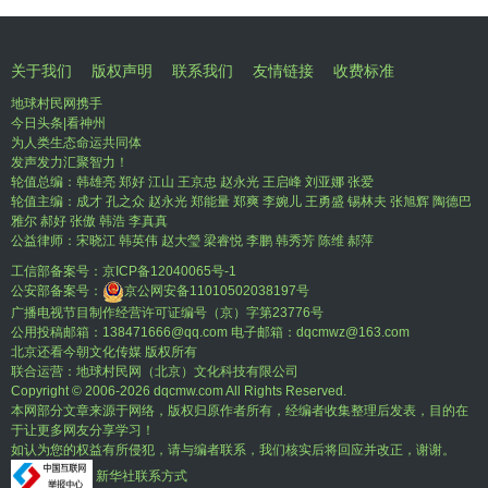
关于我们
版权声明
联系我们
友情链接
收费标准
地球村民网携手
今日头条|看神州
为人类生态命运共同体
发声发力汇聚智力！
轮值总编：韩雄亮 郑好 江山 王京忠 赵永光 王启峰 刘亚娜 张爱
轮值主编：成才 孔之众 赵永光 郑能量 郑爽 李婉儿 王勇盛 锡林夫 张旭辉 陶德巴
雅尔 郝好 张傲 韩浩 李真真
公益律师：宋晓江 韩英伟 赵大瑩 梁睿悦 李鹏 韩秀芳 陈维 郝萍
工信部备案号：
京ICP备12040065号-1
公安部备案号：
京公网安备11010502038197号
广播电视节目制作经营许可证编号（京）字第23776号
公用投稿邮箱：138471666@qq.com 电子邮箱：dqcmwz@163.com
北京还看今朝文化传媒 版权所有
联合运营：地球村民网（北京）文化科技有限公司
Copyright © 2006-
2026 dqcmw.com All Rights Reserved.
本网部分文章来源于网络，版权归原作者所有，经编者收集整理后发表，目的在
于让更多网友分享学习！
如认为您的权益有所侵犯，请与编者联系，我们核实后将回应并改正，谢谢。
新华社联系方式