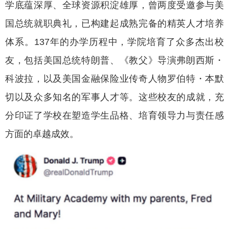
学底蕴深厚、全球资源积淀雄厚，曾两度受邀参与美
国总统就职典礼，已构建起成熟完备的精英人才培养
体系。137年的办学历程中，学院培育了众多杰出校
友，包括美国总统特朗普、《教父》导演弗朗西斯・
科波拉，以及美国金融保险业传奇人物罗伯特・本默
切以及众多知名的军事人才等。这些校友的成就，充
分印证了学校在塑造学生品格、培育领导力与责任感
方面的卓越成效。