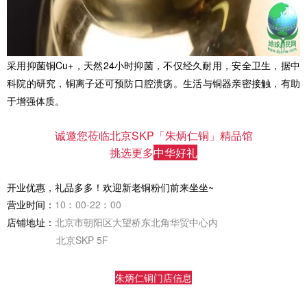
采用抑菌铜Cu+，天然24小时抑菌，不仅经久耐用，安全卫生，据中
科院的研究，铜离子还可预防口腔溃疡。生活与铜器亲密接触，有助
于增强体质。
诚邀您莅临北京SKP「朱炳仁铜」精品馆
挑选更多
中华好礼
开业优惠，礼品多多！欢迎新老铜粉们前来坐坐~
营业时间：
10︰00-22︰00
店铺地址：
北京市朝阳区大望桥东北角华贸中心内
北京SKP 5F
朱炳仁铜门店信息