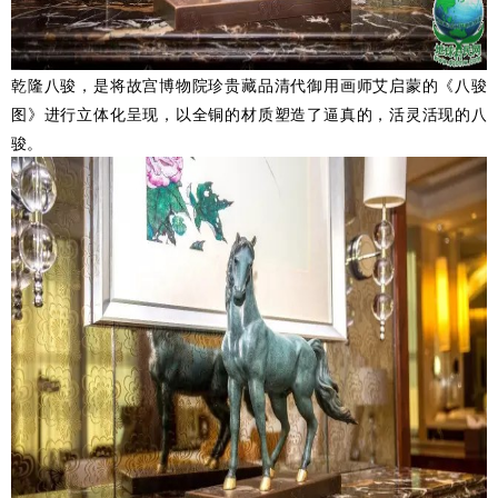
乾隆八骏，是将故宫博物院珍贵藏品清代御用画师艾启蒙的《八骏
图》进行立体化呈现，以全铜的材质塑造了逼真的，活灵活现的八
骏。