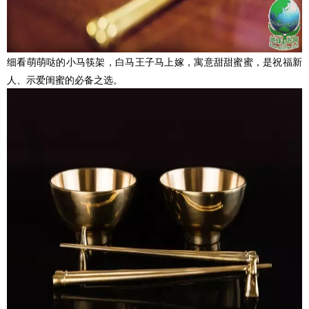
细看萌萌哒的小马筷架，白马王子马上嫁，寓意甜甜蜜蜜，是祝福新
人、示爱闺蜜的必备之选。