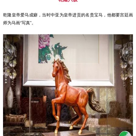
乾隆皇帝爱马成癖，当时中亚为皇帝进贡的名贵宝马，他都要宫廷画
师为马画“写真”。