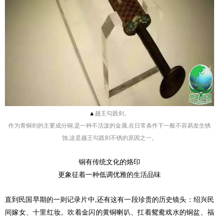
▲
越王勾践剑。
作为青铜剑的主要成分铜,是一种不活泼的金属,在日常条件下一般不容易发生锈
蚀,这是越王勾践剑不锈的原因之一。
铜有传统文化的烙印
更象征着一种低调优雅的生活品味
直到民国早期的一则记录片中,还有这有一段珍贵的历史镜头：绍兴民
间嫁女、十里红妆。吹着金闪的黄铜喇叭、扛着鸳鸯戏水的铜盆、福