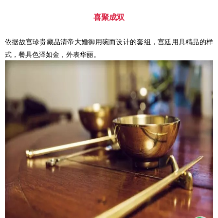
喜聚成双
依据故宫珍贵藏品清帝大婚御用碗而设计的套组，宫廷用具精品的样
式，餐具色泽如金，外表华丽。