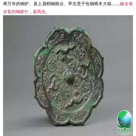
寿万年的铜炉、喜上眉梢铜烛台、早生贵子包铜樟木大箱……
嫁女有
全套的铜家什，最风光。