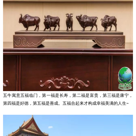
五牛寓意五福临门，第一福是长寿，第二福是富贵，第三福是康宁，
第四福是好德，第五福是善成。五福合起来才构成幸福美满的人生~