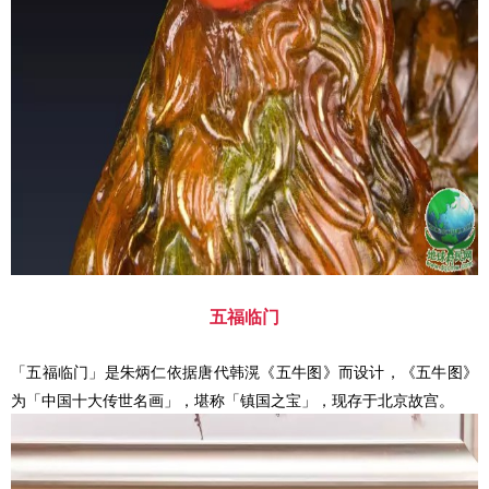
五福临门
「五福临门」是朱炳仁依据唐代韩滉《五牛图》而设计，《五牛图》
为「中国十大传世名画」，堪称「镇国之宝」，现存于北京故宫。