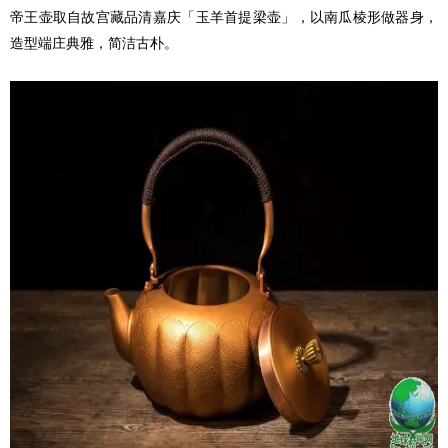
帝王壶取自故宫藏品清嘉庆「玉羊首提梁壶」，以南瓜棱形做器身，
造型端庄典雅，简洁古朴。