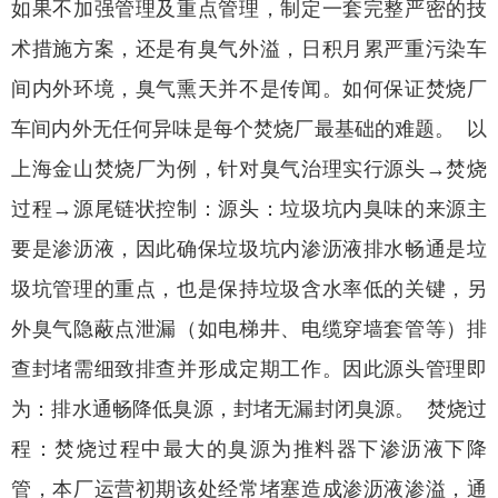
如果不加强管理及重点管理，制定一套完整严密的技
术措施方案，还是有臭气外溢，日积月累严重污染车
间内外环境，臭气熏天并不是传闻。如何保证焚烧厂
车间内外无任何异味是每个焚烧厂最基础的难题。 以
上海金山焚烧厂为例，针对臭气治理实行源头→焚烧
过程→源尾链状控制：源头：垃圾坑内臭味的来源主
要是渗沥液，因此确保垃圾坑内渗沥液排水畅通是垃
圾坑管理的重点，也是保持垃圾含水率低的关键，另
外臭气隐蔽点泄漏（如电梯井、电缆穿墙套管等）排
查封堵需细致排查并形成定期工作。因此源头管理即
为：排水通畅降低臭源，封堵无漏封闭臭源。 焚烧过
程：焚烧过程中最大的臭源为推料器下渗沥液下降
管，本厂运营初期该处经常堵塞造成渗沥液渗溢，通