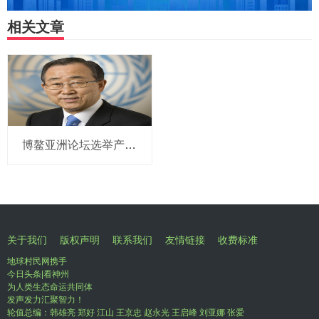
相关文章
博鳌亚洲论坛选举产生新一届理事会 潘基文当选理事长
关于我们
版权声明
联系我们
友情链接
收费标准
地球村民网携手
今日头条|看神州
为人类生态命运共同体
发声发力汇聚智力！
轮值总编：韩雄亮 郑好 江山 王京忠 赵永光 王启峰 刘亚娜 张爱