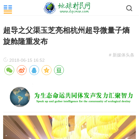
超导之父渠玉芝亮相杭州超导微量子熵
旋舱隆重发布
# 新媒体头条
2018-06-15 16:52