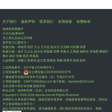
关于我们
版权声明
联系我们
友情链接
收费标准
地球村民网携手
今日头条|看神州
为人类生态命运共同体
发声发力汇聚智力！
轮值总编：韩雄亮 郑好 江山 王京忠 赵永光 王启峰 刘亚娜 张爱
轮值主编：成才 孔之众 赵永光 郑能量 郑爽 李婉儿 王勇盛 锡林夫 张旭辉 陶德巴
雅尔 郝好 张傲 韩浩 李真真
公益律师：宋晓江 韩英伟 赵大瑩 梁睿悦 李鹏 韩秀芳 陈维 郝萍
工信部备案号：
京ICP备12040065号-1
公安部备案号：
京公网安备11010502038197号
广播电视节目制作经营许可证编号（京）字第23776号
公用投稿邮箱：138471666@qq.com 电子邮箱：dqcmwz@163.com
北京还看今朝文化传媒 版权所有
联合运营：地球村民网（北京）文化科技有限公司
Copyright © 2006-
2026 dqcmw.com All Rights Reserved.
本网部分文章来源于网络，版权归原作者所有，经编者收集整理后发表，目的在
于让更多网友分享学习！
如认为您的权益有所侵犯，请与编者联系，我们核实后将回应并改正，谢谢。