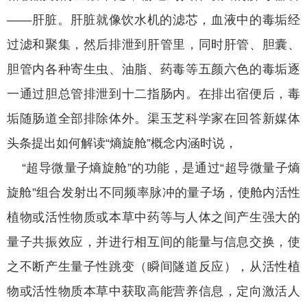
——肝脏。肝脏就像饮水机的滤芯，血液中的毒垢经
过滤和聚集，然后排泄到肝管里，同时肝管、胆囊、
胆管内各种寄生虫、油脂、药毒等五颜六色的毒垢逐
一通过胆总管排泄到十二指肠内。在排出宿便后，毒
垢随肠道全部排除体外。渠玉芝科学家在回答新媒体
头条提出如何解读“熵旋舱”概念内涵时说，
“超导微量子熵旋舱”的功能，是通过“超导微量子熵
旋舱”组合发射出不同频率脉冲的量子场，使舱内活性
植物或活性物质或本草中药等与人体之间产生强大的
量子共振效应，并进行相互间的能量与信息交换，使
之不断产生量子性跳变（瞬间隧道反应），从活性植
物或活性物质本草中获取高能营养信息，定向激活人