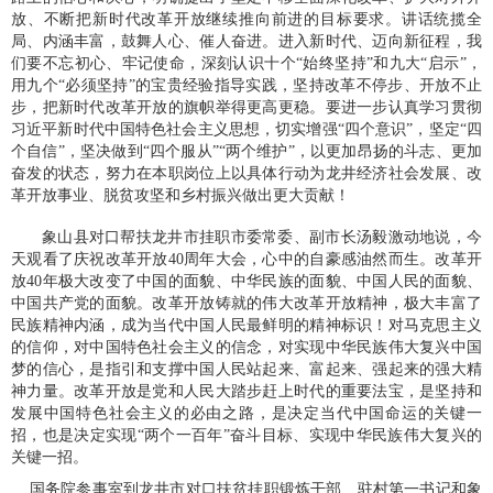
放、不断把新时代改革开放继续推向前进的目标要求。讲话统揽全
局、内涵丰富，鼓舞人心、催人奋进。进入新时代、迈向新征程，我
们要不忘初心、牢记使命，深刻认识十个“始终坚持”和九大“启示”，
用九个“必须坚持”的宝贵经验指导实践，坚持改革不停步、开放不止
步，把新时代改革开放的旗帜举得更高更稳。要进一步认真学习贯彻
习近平新时代中国特色社会主义思想，切实增强“四个意识”，坚定“四
个自信”，坚决做到“四个服从”“两个维护”，以更加昂扬的斗志、更加
奋发的状态，努力在本职岗位上以具体行动为龙井经济社会发展、改
革开放事业、脱贫攻坚和乡村振兴做出更大贡献！
象山县对口帮扶龙井市挂职市委常委、副市长汤毅激动地说，今
天观看了庆祝改革开放40周年大会，心中的自豪感油然而生。改革开
放40年极大改变了中国的面貌、中华民族的面貌、中国人民的面貌、
中国共产党的面貌。改革开放铸就的伟大改革开放精神，极大丰富了
民族精神内涵，成为当代中国人民最鲜明的精神标识！对马克思主义
的信仰，对中国特色社会主义的信念，对实现中华民族伟大复兴中国
梦的信心，是指引和支撑中国人民站起来、富起来、强起来的强大精
神力量。改革开放是党和人民大踏步赶上时代的重要法宝，是坚持和
发展中国特色社会主义的必由之路，是决定当代中国命运的关键一
招，也是决定实现“两个一百年”奋斗目标、实现中华民族伟大复兴的
关键一招。
国务院参事室到龙井市对口扶贫挂职锻炼干部、驻村第一书记和象