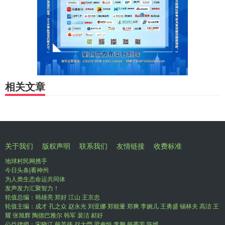
相关文章
关于我们
版权声明
联系我们
友情链接
收费标准
地球村民网携手
今日头条|看神州
为人类生态命运共同体
发声发力汇聚智力！
轮值总编：韩雄亮 郑好 江山 王京忠
轮值主编：成才 孔之众 赵永光 刘亚娜 郑能量 郑爽 李婉儿 王勇盛 锡林夫 高洁 王
耀 张旭辉 陶德巴雅尔 韩军 裴洁 郝好
公益律师：宋晓江 韩英伟 赵大瑩 梁睿悦 李鹏 韩秀芳 陈维