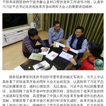
干部和东西部协作宁波市象山县对口帮扶龙井工作读书小组，认真学
习习近平总书记在庆祝改革开放40周年大会上的重要讲话精神。
国务院参事室到龙井市挂职市委常委的杨文军表示，今天上午认
真收看了庆祝改革开放40周年大会大会的实况，认真聆听了习近平总
书记的重要讲话，感到心潮澎湃、无比激动。习近平总书记的重要讲
话，全面回顾了改革开放40年的光辉历程，深刻总结了改革开放的伟
大成就和宝贵经验，高度赞扬了中国人民为改革开放事业作出的杰出
贡献，郑重宣誓了改革开放只有进行时没有完成时、改革开放永远在
路上的信心和决心，明确提出了坚定不移全面深化改革、扩大对外开