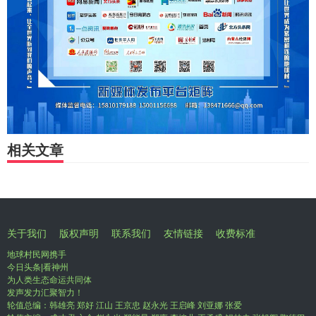
相关文章
关于我们
版权声明
联系我们
友情链接
收费标准
地球村民网携手
今日头条|看神州
为人类生态命运共同体
发声发力汇聚智力！
轮值总编：韩雄亮 郑好 江山 王京忠 赵永光 王启峰 刘亚娜 张爱