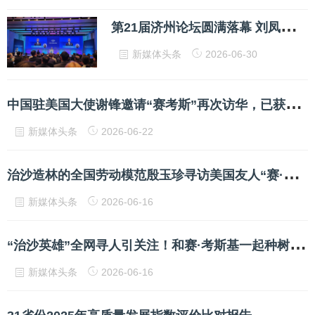
第
21届济州论坛圆满落幕 刘凤珍博士受邀出席
新媒体头条
2026-06-30
中
国驻美国大使谢锋邀请“赛考斯”再次访华，已获签证
新媒体头条
2026-06-22
治
沙造林的全国劳动模范殷玉珍寻访美国友人“赛·考斯基”—— 绿已盎然，等你来看
新媒体头条
2026-06-16
“
治沙英雄”全网寻人引关注！和赛·考斯基一起种树的，还有日照的他
新媒体头条
2026-06-16