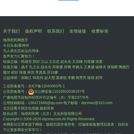
关于我们
版权声明
联系我们
友情链接
收费标准
地球村民网携手
今日头条|看神州
为人类生态命运共同体
发声发力汇聚智力！
轮值总编：韩雄亮 郑好 江山 王京忠 赵永光 王启峰 刘亚娜 张爱
轮值主编：成才 孔之众 赵永光 郑能量 郑爽 李婉儿 王勇盛 锡林夫 张旭辉 陶德巴
雅尔 郝好 张傲 韩浩 李真真 苏日娜
公益律师：宋晓江 韩英伟 赵大瑩 梁睿悦 李鹏 韩秀芳 陈维 郝萍
工信部备案号：
京ICP备12040065号-1
公安部备案号：
京公网安备11010502038197号
广播电视节目制作经营许可证编号（京）字第23776号
公用投稿邮箱：138471666@qq.com 电子邮箱：dqcmwz@163.com
北京还看今朝文化传媒 版权所有
联合运营：地球村民网（北京）文化科技有限公司
Copyright © 2006-
2026 dqcmw.com All Rights Reserved.
本网部分文章来源于网络，版权归原作者所有，经编者收集整理后发表，目的在
于让更多网友分享学习！