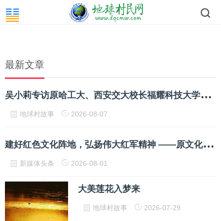
最新文章
吴
小莉专访原哈工大、西安交大校长福耀科技大学校长王树国
地球村故事
2026-08-07
建
好红色文化阵地，弘扬伟大红军精神 ——原文化部老领导周和平等深入书院调研并参加座谈会
新媒体头条
2026-08-01
大美莲花入梦来
地球村故事
2026-07-29