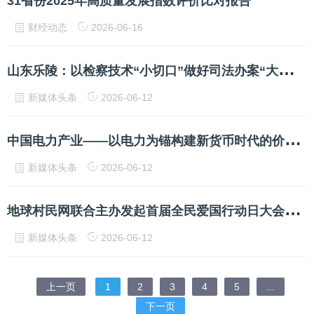
31省份2025年高质量发展指数评价比对报告
财经动态
2026-06-16
山
东乐陵：以检察技术“小切口”做好司法办案“大文章”
新媒体头条
2026-06-12
中
国电力产业——以电力为锚构建新货币时代的价值基础
新媒体头条
2026-06-12
地
球村民网联合主办发起首届全民爱国行动日大会实况报道（网事记忆）
新媒体头条
2026-06-12
上一页
1
2
3
4
5
...
下一页