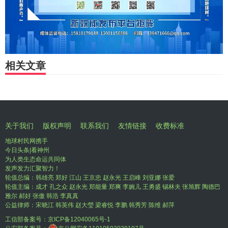
相关文章
关于我们
版权声明
联系我们
友情链接
收费标准
地球村民网携手
今日头条|看神州
为人类生态命运共同体
发声发力汇聚智力！
轮值总编：韩雄亮 郑好 江山 王京忠 赵永光 王启峰 刘亚娜 张爱
轮值主编：成才 孔之众 赵永光 郑能量 郑爽 李婉儿 王勇盛 锡林夫 张旭辉 陶德巴
雅尔 郝好 张傲 韩浩 李真真
公益律师：宋晓江 韩英伟 赵大瑩 梁睿悦 李鹏 韩秀芳 陈维 郝萍
工信部备案号：
京ICP备12040065号-1