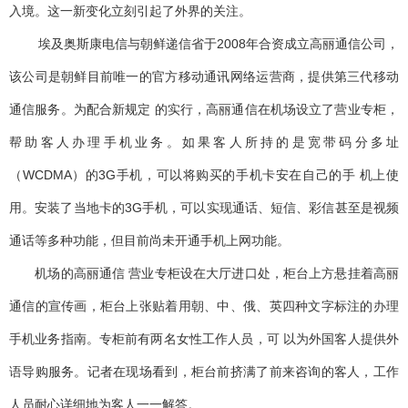
入境。这一新变化立刻引起了外界的关注。
埃及奥斯康电信与朝鲜递信省于2008年合资成立高丽通信公司，
该公司是朝鲜目前唯一的官方移动通讯网络运营商，提供第三代移动
通信服务。为配合新规定 的实行，高丽通信在机场设立了营业专柜，
帮助客人办理手机业务。如果客人所持的是宽带码分多址
（WCDMA）的3G手机，可以将购买的手机卡安在自己的手 机上使
用。安装了当地卡的3G手机，可以实现通话、短信、彩信甚至是视频
通话等多种功能，但目前尚未开通手机上网功能。
机场的高丽通信 营业专柜设在大厅进口处，柜台上方悬挂着高丽
通信的宣传画，柜台上张贴着用朝、中、俄、英四种文字标注的办理
手机业务指南。专柜前有两名女性工作人员，可 以为外国客人提供外
语导购服务。记者在现场看到，柜台前挤满了前来咨询的客人，工作
人员耐心详细地为客人一一解答。