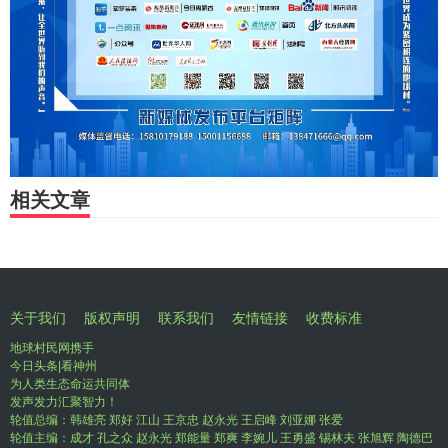
相关文章
关于我们
版权声明
联系我们
友情链接
收费标准
地球村民网携手
今日头条|看神州
为人类生态命运共同体
发声发力汇聚智力！
轮值总编：韩雄亮 郑好 江山 王京忠 赵永光 王启峰 刘亚娜 张爱
轮值主编：成才 孔之众 赵永光 郑能量 郑爽 李婉儿 王勇盛 锡林夫 张旭辉 陶德巴