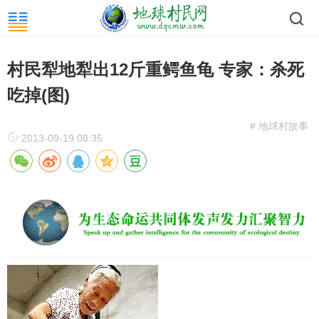
村民犁地犁出12斤重鳄鱼龟 专家：杀死
吃掉(图)
# 地球村故事
2013-09-19 08:35