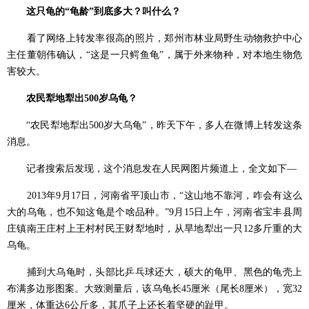
这只龟的“龟龄”到底多大？叫什么？
看了网络上转发率很高的照片，郑州市林业局野生动物救护中心
主任董朝伟确认，“这是一只鳄鱼龟”，属于外来物种，对本地生物危
害较大。
农民犁地犁出500岁乌龟？
“农民犁地犁出500岁大乌龟”，昨天下午，多人在微博上转发这条
消息。
记者搜索后发现，这个消息发在人民网图片频道上，全文如下—
2013年9月17日，河南省平顶山市，“这山地不靠河，咋会有这么
大的乌龟，也不知这龟是个啥品种。”9月15日上午，河南省宝丰县周
庄镇南王庄村上王村村民王财犁地时，从旱地犁出一只12多斤重的大
乌龟。
捕到大乌龟时，头部比乒乓球还大，硕大的龟甲、黑色的龟壳上
布满多边形图案。大致测量后，该乌龟长45厘米（尾长8厘米），宽32
厘米，体重达6公斤多，其爪子上还长着坚硬的趾甲。