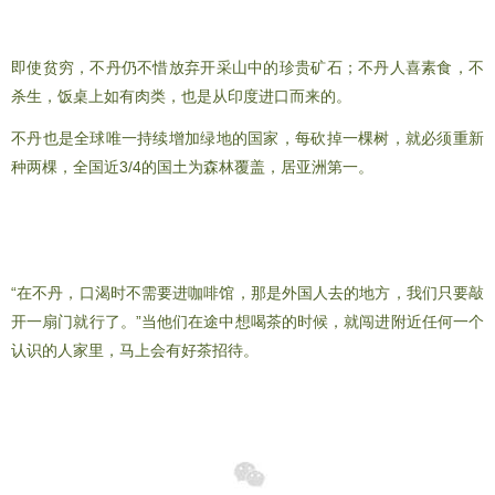
即使贫穷，不丹仍不惜放弃开采山中的珍贵矿石；不丹人喜素食，不
杀生，饭桌上如有肉类，也是从印度进口而来的。
不丹也是全球唯一持续增加绿地的国家，每砍掉一棵树，就必须重新
种两棵，全国近3/4的国土为森林覆盖，居亚洲第一。
任何时间敲开一扇门都能喝到茶
“在不丹，口渴时不需要进咖啡馆，那是外国人去的地方，我们只要敲
开一扇门就行了。”当他们在途中想喝茶的时候，就闯进附近任何一个
认识的人家里，马上会有好茶招待。