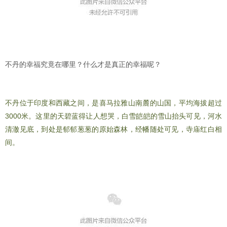
不丹的幸福究竟在哪里？什么才是真正的幸福呢？
童话里的琉璃世界
不丹位于印度和西藏之间，是喜马拉雅山南麓的山国，平均海拔超过
3000米。这里的天碧蓝得让人想哭，白雪皑皑的雪山抬头可见，河水
清澈见底，到处是郁郁葱葱的原始森林，经幡随处可见，寺庙红白相
间。