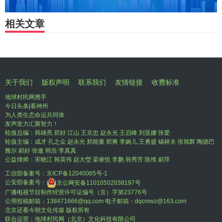
相关文章
关于我们
版权声明
联系我们
友情链接
收费标准
地球村民网携手
今日头条|看神州
为人类生态命运共同体
发声发力汇聚智力！
轮值总编：韩雄亮 郑好 江山 王京忠 赵永光 王启峰 刘亚娜 张爱
轮值主编：成才 孔之众 赵永光 郑能量 郑爽 李婉儿 王勇盛 锡林夫 张旭辉 陶德巴
雅尔 郝好 张傲 韩浩 李真真
公益律师：宋晓江 韩英伟 赵大瑩 梁睿悦 李鹏 韩秀芳 陈维 郝萍
工信部备案号：
京ICP备12040065号-1
公安部备案号：
京公网安备11010502038197号
广播电视节目制作经营许可证编号（京）字第23776号
公用投稿邮箱：138471666@qq.com 电子邮箱：dqcmwz@163.com
北京还看今朝文化传媒 版权所有
联合运营：地球村民网（北京）文化科技有限公司