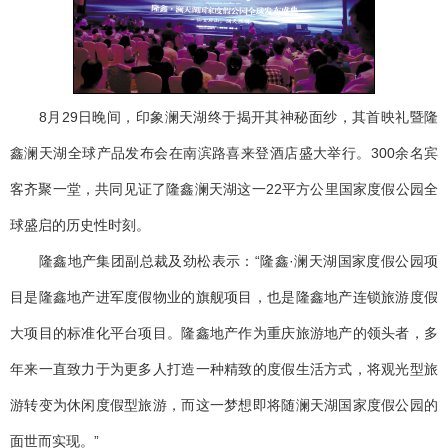
8月29日晚间，印象澜天湖终于揭开其神秘面纱，其首映礼暨隆
鑫澜天湖全球产品发布会在南滨路喜来登酒店盛大举行。300余名宾
客齐聚一堂，共同见证了隆鑫澜天湖这一22平方公里国家度假公园全
球盛启的历史性时刻。
隆鑫地产集团副总裁及劲松表示：“隆鑫·澜天湖国家度假公园项
目是隆鑫地产进军度假物业的旗舰项目，也是隆鑫地产连锁旅游度假
大项目的标准化平台项目。隆鑫地产作为重庆旅游地产的领头者，多
年来一直致力于为更多人打造一种精致的度假生活方式，将观光型旅
游转变为休闲度假型旅游，而这一梦想即将随澜天湖国家度假公园的
面世而实现。”