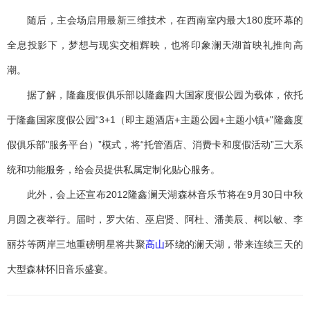
随后，主会场启用最新三维技术，在西南室内最大180度环幕的
全息投影下，梦想与现实交相辉映，也将印象澜天湖首映礼推向高
潮。
据了解，隆鑫度假俱乐部以隆鑫四大国家度假公园为载体，依托
于隆鑫国家度假公园“3+1（即主题酒店+主题公园+主题小镇+"隆鑫度
假俱乐部"服务平台）”模式，将“托管酒店、消费卡和度假活动”三大系
统和功能服务，给会员提供私属定制化贴心服务。
此外，会上还宣布2012隆鑫澜天湖森林音乐节将在9月30日中秋
月圆之夜举行。届时，罗大佑、巫启贤、阿杜、潘美辰、柯以敏、李
丽芬等两岸三地重磅明星将共聚
高山
环绕的澜天湖，带来连续三天的
大型森林怀旧音乐盛宴。