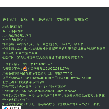
关于我们
版权声明
联系我们
友情链接
收费标准
地球村民网携手
今日头条|看神州
为人类生态命运共同体
发声发力汇聚智力！
轮值总编：韩雄亮 郑好 江山 王京忠 赵永光 王启峰 刘亚娜 张爱
轮值主编：成才 孔之众 赵永光 郑能量 郑爽 李婉儿 王勇盛 锡林夫 张旭辉 陶德巴
雅尔 郝好 张傲 韩浩 李真真
公益律师：宋晓江 韩英伟 赵大瑩 梁睿悦 李鹏 韩秀芳 陈维 郝萍
工信部备案号：
京ICP备12040065号-1
公安部备案号：
京公网安备11010502038197号
广播电视节目制作经营许可证编号（京）字第23776号
公用投稿邮箱：138471666@qq.com 电子邮箱：dqcmwz@163.com
北京还看今朝文化传媒 版权所有
联合运营：地球村民网（北京）文化科技有限公司
Copyright © 2006-
2026 dqcmw.com All Rights Reserved.
本网部分文章来源于网络，版权归原作者所有，经编者收集整理后发表，目的在
于让更多网友分享学习！
如认为您的权益有所侵犯，请与编者联系，我们核实后将回应并改正，谢谢。