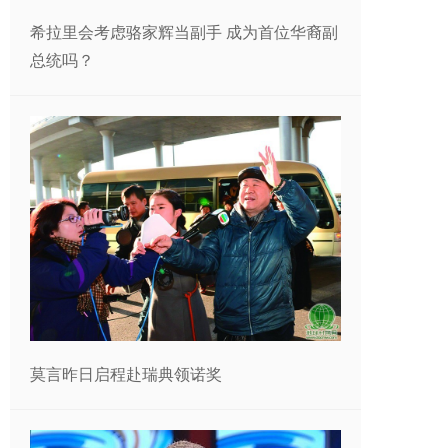
希拉里会考虑骆家辉当副手 成为首位华裔副
总统吗？
莫言昨日启程赴瑞典领诺奖