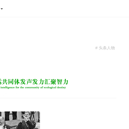
态
# 头条人物