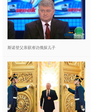
斯诺登父亲获准访俄探儿子