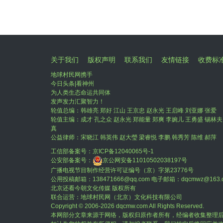
关于我们
版权声明
联系我们
友情链接
收费标
地球村民网携手
今日头条|看神州
为人类生态命运共同体
发声发力汇聚智力！
轮值总编：韩雄亮 郑好 江山 王京忠 赵永光 王启峰 刘亚娜 张爱
轮值主编：成才 孔之众 赵永光 郑能量 郑爽 李婉儿 王勇盛 锡林夫
真
公益律师：宋晓江 韩英伟 赵大瑩 梁睿悦 李鹏 韩秀芳 陈维 郝萍
工信部备案号：
京ICP备12040065号-1
公安部备案号：
京公网安备11010502038197号
广播电视节目制作经营许可证编号（京）字第23776号
公用投稿邮箱：138471666@qq.com 电子邮箱：dqcmwz@163.
北京还看今朝文化传媒 版权所有
联合运营：地球村民网（北京）文化科技有限公司
Copyright © 2006-
2026 dqcmw.com All Rights Reserved.
本网部分文章来源于网络，版权归原作者所有，经编者收集整理