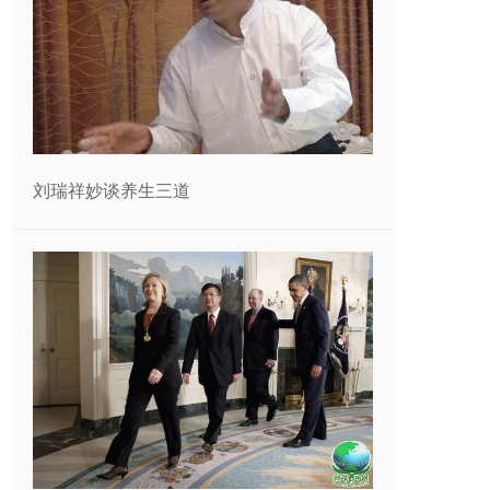
刘瑞祥妙谈养生三道