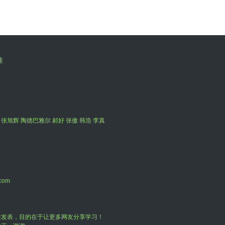
准
 张旭辉 陶德巴雅尔 郝好 张傲 韩浩 李真
com
后发表，目的在于让更多网友分享学习！