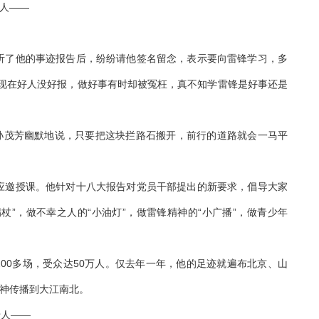
万人——
了他的事迹报告后，纷纷请他签名留念，表示要向雷锋学习，多
“现在好人没好报，做好事有时却被冤枉，真不知学雷锋是好事还是
茂芳幽默地说，只要把这块拦路石搬开，前行的道路就会一马平
邀授课。他针对十八大报告对党员干部提出的新要求，倡导大家
拐杖”，做不幸之人的“小油灯”，做雷锋精神的“小广播”，做青少年
00多场，受众达50万人。仅去年一年，他的足迹就遍布北京、山
精神传播到大江南北。
老人——