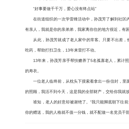
“好事要做千千万，爱心没有终点站”
在街道组织的一次学雷锋活动中，孙茂芳了解到社区内有
有亲人，我就是你的亲弟弟，我家离你住的地方很近，有困
从此，孙茂芳就成了老人家中的常客。只要不出差，他
吃药，帮助打扫卫生，13年来雷打不动。
13年来，孙茂芳亲手帮扶赡养了5名孤寡老人，累计照
的寿衣。
一位老人临终前，从枕头下摸索着拿出一份信封，里面装
的照顾，我活不到今天，这是我的全部财产，交给你我就放
谁知，老人的好意却被谢绝了。“我只能脚底朝下往前走
你的赠送，我的人格就不值一分钱，就不配做一名党员干部