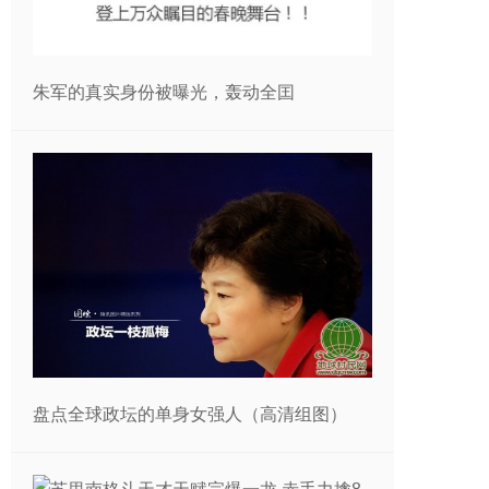
朱军的真实身份被曝光，轰动全囯
盘点全球政坛的单身女强人（高清组图）