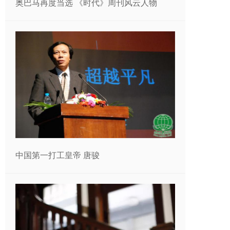
奥巴马再度当选 《时代》周刊风云人物
中国第一打工皇帝 唐骏