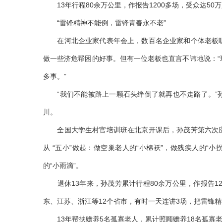
13年行程80余万公里，作报告1200多场，受众达50
“雷锋精神不能倒，雷锋青春永不老”
在河北企业家代表年会上，数百名企业家和个体老板听
做一些济危帮困的好事。但有一位老板也直言不讳地说：
多事。”
“我们不能被路上一颗石头绊倒了就再也不走路了。”孙
川。
全国大学生村官培训班在北京开课后，孙茂芳第六次应
从 “五小”做起：做空巢老人的“小棉袄”，做残疾人的“小
的“小雨滴”。
退休13年来，孙茂芳累计行程80余万公里，作报告12
东、江苏、浙江等12个省市，有时一天连讲3场，把雷锋
13年帮扶赡养5名孤寡老人，累计照顾赡养18名孤寡