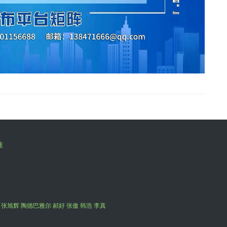
准
 张旭辉 陶德巴雅尔 郝好 张傲 韩浩 李真