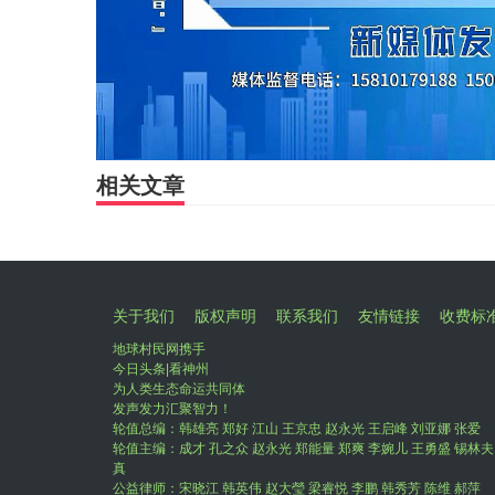
相关文章
关于我们
版权声明
联系我们
友情链接
收费标
地球村民网携手
今日头条|看神州
为人类生态命运共同体
发声发力汇聚智力！
轮值总编：韩雄亮 郑好 江山 王京忠 赵永光 王启峰 刘亚娜 张爱
轮值主编：成才 孔之众 赵永光 郑能量 郑爽 李婉儿 王勇盛 锡林夫
真
公益律师：宋晓江 韩英伟 赵大瑩 梁睿悦 李鹏 韩秀芳 陈维 郝萍