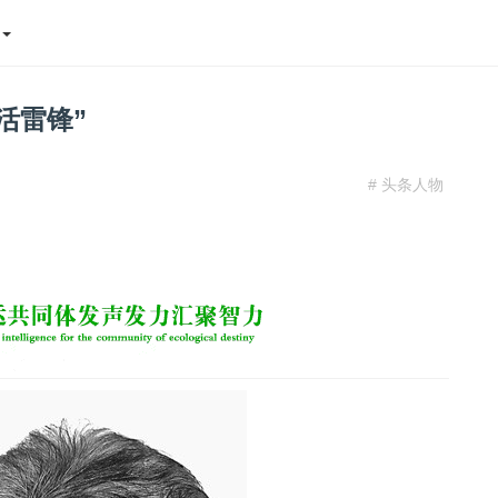
态
活雷锋”
# 头条人物