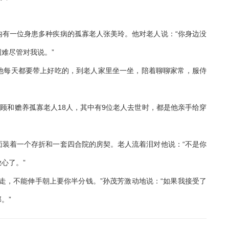
一位身患多种疾病的孤寡老人张美玲。他对老人说：“你身边没
难尽管对我说。”
每天都要带上好吃的，到老人家里坐一坐，陪着聊聊家常，服侍
顾和赡养孤寡老人18人，其中有9位老人去世时，都是他亲手给穿
着一个存折和一套四合院的房契。老人流着泪对他说：“不是你
心了。”
，不能伸手朝上要你半分钱。”孙茂芳激动地说：“如果我接受了
。”