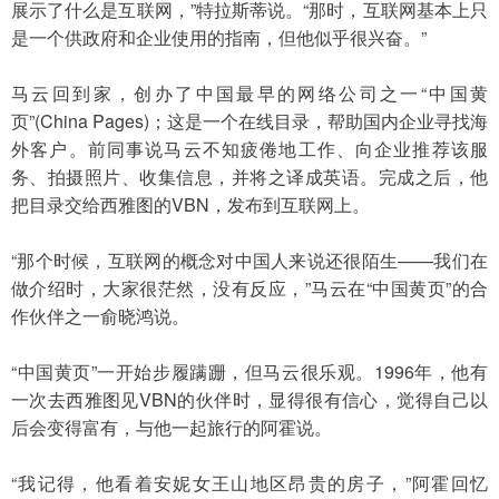
展示了什么是互联网，”特拉斯蒂说。“那时，互联网基本上只
是一个供政府和企业使用的指南，但他似乎很兴奋。”
马云回到家，创办了中国最早的网络公司之一“中国黄
页”(China Pages)；这是一个在线目录，帮助国内企业寻找海
外客户。前同事说马云不知疲倦地工作、向企业推荐该服
务、拍摄照片、收集信息，并将之译成英语。完成之后，他
把目录交给西雅图的VBN，发布到互联网上。
“那个时候，互联网的概念对中国人来说还很陌生——我们在
做介绍时，大家很茫然，没有反应，”马云在“中国黄页”的合
作伙伴之一俞晓鸿说。
“中国黄页”一开始步履蹒跚，但马云很乐观。1996年，他有
一次去西雅图见VBN的伙伴时，显得很有信心，觉得自己以
后会变得富有，与他一起旅行的阿霍说。
“我记得，他看着安妮女王山地区昂贵的房子，”阿霍回忆