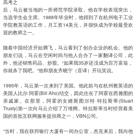
高考之
后，马云被当地的一所师范学院录取。他在学校表现突出，
当选学生会主席。1988年毕业时，他得到了在杭州电子工业
学院教英语的工作，月工资14美元，并很快成为学校最受欢
迎的教师之一。
随着中国经济开始腾飞，马云看到了创办企业的机会。他的
朋友们说，马云在空闲时间与他人合办了一家翻译公司，此
外，他还销售药品、炒股。“如果我35岁还没成为百万富翁，
你就杀了我吧。”他和朋友齐晓宁（音译）开玩笑说。
1995年，马云第一次来到了美国。他此前与在杭州教英语的
美国人比尔·阿霍(Bill Aho)结交，因此住在了阿霍在西雅图的
亲戚家。在那里，阿霍的女婿斯图尔特·特拉斯蒂(Stuart 
Trusty)第一次向马云介绍了万维网。特拉斯蒂当时经营着美
国的首批互联网服务提供商之一，VBN公司。
“当时，我在联邦银行大厦有一间办公室，杰克来后，我向他