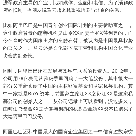
进军政府主导的产业，比如媒体、金融和电信。为了消解政
府的抵制，有朋友说马云越来越重视培养与北京的关系。
比如阿里巴巴是中国青年创业国际计划的主要赞助商之一，
这个政府背景的慈善机构是由令XX的妻子谷X萍创建的，而
令在当时作为国家主席的左膀右臂，被认为是中国最具权势
的官员之一。马云还是文化部下属非营利机构中国文化产业
协会的副会长。
同时，阿里巴巴还在发展与政界有联系的投资人。2012年，
公司用76亿美元从雅虎手里回购了一大笔股份，其中很大一
部分又重新卖给了中国的主权财富基金和两家私募机构。其
中一家就是BoYu资本，前国家主席江XX之孙江XX是这家私
募公司的创始人之一。从公司记录上可以看到，没过多久，
由时任总理温XX之子参与创办的私募基金新XX资本也购买了
大笔阿里巴巴股份。
阿里巴巴还和中国最大的国有企业集团之一中信有过数宗交