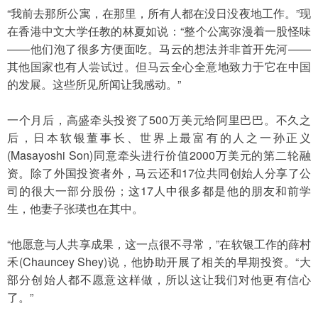
“我前去那所公寓，在那里，所有人都在没日没夜地工作。”现
在香港中文大学任教的林夏如说：“整个公寓弥漫着一股怪味
——他们泡了很多方便面吃。马云的想法并非首开先河——
其他国家也有人尝试过。但马云全心全意地致力于它在中国
的发展。这些所见所闻让我感动。”
一个月后，高盛牵头投资了500万美元给阿里巴巴。不久之
后，日本软银董事长、世界上最富有的人之一孙正义
(Masayoshi Son)同意牵头进行价值2000万美元的第二轮融
资。除了外国投资者外，马云还和17位共同创始人分享了公
司的很大一部分股份；这17人中很多都是他的朋友和前学
生，他妻子张瑛也在其中。
“他愿意与人共享成果，这一点很不寻常，”在软银工作的薛村
禾(Chauncey Shey)说，他协助开展了相关的早期投资。“大
部分创始人都不愿意这样做，所以这让我们对他更有信心
了。”