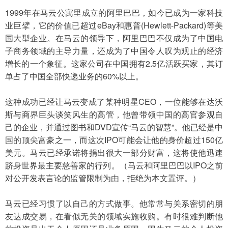
1999年在马云公寓里成立的阿里巴巴，如今已成为一家科技
业巨擘，它的价值已超过eBay和惠普(Hewlett-Packard)等美
国大型企业。在马云的领导下，阿里巴巴不仅成为了中国电
子商务领域的主导力量，还成为了中国令人叹为观止的经济
增长的一个象征。这家公司在中国拥有2.5亿活跃买家，其订
单占了中国全部快递业务的60%以上。
这种成功已经让马云变成了某种明星CEO，一位能够在达沃
斯与商界巨头谈笑风生的高管，他曾带领中国的高官参观自
己的企业，并通过图书和DVD宣传“马云的智慧”。他已经是中
国的顶尖富豪之一，而这次IPO可能会让他的身价超过150亿
美元。马云已经承诺将捐出很大一部分财富，这将使他迅速
跻身世界最主要慈善家的行列。（马云和阿里巴巴以IPO之前
对公开发表言论的监管限制为由，拒绝为本文置评。）
马云已经习惯了以自己的方式做事。他常常与关系密切的朋
友达成交易，在看似无关的领域实施收购。有时很难判断他