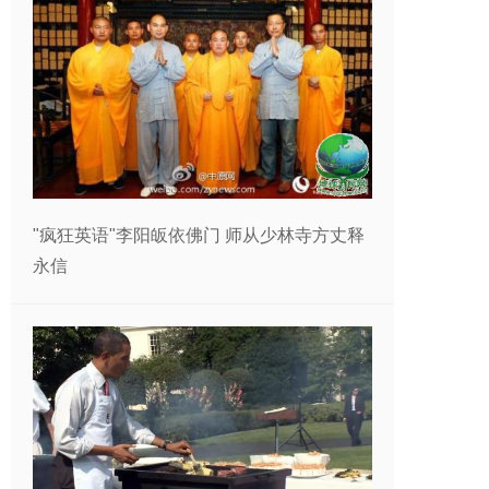
"疯狂英语"李阳皈依佛门 师从少林寺方丈释
永信