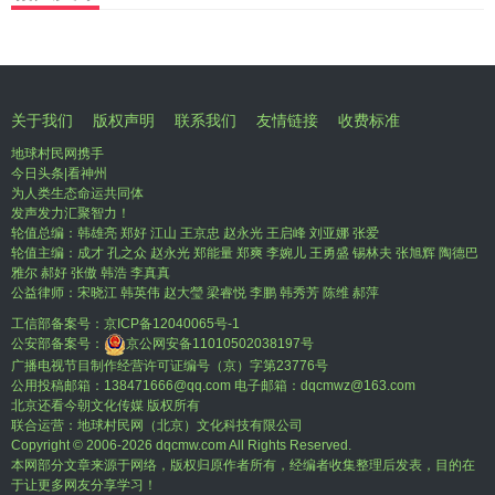
关于我们
版权声明
联系我们
友情链接
收费标准
地球村民网携手
今日头条|看神州
为人类生态命运共同体
发声发力汇聚智力！
轮值总编：韩雄亮 郑好 江山 王京忠 赵永光 王启峰 刘亚娜 张爱
轮值主编：成才 孔之众 赵永光 郑能量 郑爽 李婉儿 王勇盛 锡林夫 张旭辉 陶德巴
雅尔 郝好 张傲 韩浩 李真真
公益律师：宋晓江 韩英伟 赵大瑩 梁睿悦 李鹏 韩秀芳 陈维 郝萍
工信部备案号：
京ICP备12040065号-1
公安部备案号：
京公网安备11010502038197号
广播电视节目制作经营许可证编号（京）字第23776号
公用投稿邮箱：138471666@qq.com 电子邮箱：dqcmwz@163.com
北京还看今朝文化传媒 版权所有
联合运营：地球村民网（北京）文化科技有限公司
Copyright © 2006-
2026 dqcmw.com All Rights Reserved.
本网部分文章来源于网络，版权归原作者所有，经编者收集整理后发表，目的在
于让更多网友分享学习！