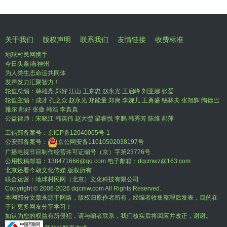
关于我们
版权声明
联系我们
友情链接
收费标准
地球村民网携手
今日头条|看神州
为人类生态命运共同体
发声发力汇聚智力！
轮值总编：韩雄亮 郑好 江山 王京忠 赵永光 王启峰 刘亚娜 张爱
轮值主编：成才 孔之众 赵永光 郑能量 郑爽 李婉儿 王勇盛 锡林夫 张旭辉 陶德巴
雅尔 郝好 张傲 韩浩 李真真
公益律师：宋晓江 韩英伟 赵大瑩 梁睿悦 李鹏 韩秀芳 陈维 郝萍
工信部备案号：
京ICP备12040065号-1
公安部备案号：
京公网安备11010502038197号
广播电视节目制作经营许可证编号（京）字第23776号
公用投稿邮箱：138471666@qq.com 电子邮箱：dqcmwz@163.com
北京还看今朝文化传媒 版权所有
联合运营：地球村民网（北京）文化科技有限公司
Copyright © 2006-
2026 dqcmw.com All Rights Reserved.
本网部分文章来源于网络，版权归原作者所有，经编者收集整理后发表，目的在
于让更多网友分享学习！
如认为您的权益有所侵犯，请与编者联系，我们核实后将回应并改正，谢谢。