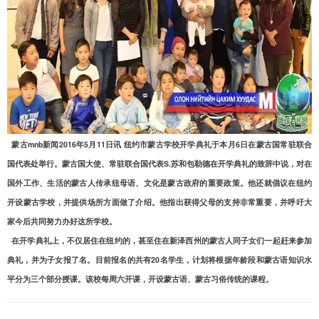
  蒙古mnb新闻2016年5月11日讯 纽约市蒙古学校开学典礼于本月6日在蒙古国常驻联合
国代表处举行。蒙古国大使、常驻联合国代表S.苏和包勒德在开学典礼的致辞中说，对在
国外工作、生活的蒙古人传承纽母语、文化是蒙古政府的重要政策。他还就倡议在纽约
开设蒙古学校，并提供场所方面做了介绍。他指出获得父母的支持非常重要，并呼吁大
家今后共同努力办好这所学校。
  在开学典礼上，不仅居住在纽约的，甚至住在新泽西州的蒙古人同子女们一起赶来参加
典礼，并为子女报了名。目前报名的共有20名学生，计划将根据年龄段和蒙古语知识水
平分为三个部分授课。该校每周六开课，开设蒙古语、蒙古习俗传统的课程。