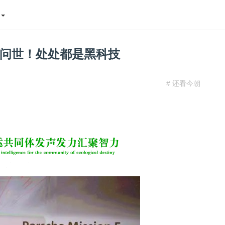
态
车问世！处处都是黑科技
# 还看今朝