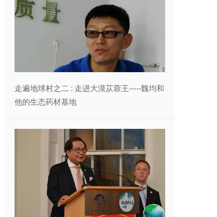
走遍地球村之二 : 走进大漠苁蓉王-----魏均和
他的生态药材基地