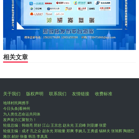
相关文章
关于我们
版权声明
联系我们
友情链接
收费标准
地球村民网携手
今日头条|看神州
为人类生态命运共同体
发声发力汇聚智力！
轮值总编：韩雄亮 郑好 江山 王京忠 赵永光 王启峰 刘亚娜 张爱
轮值主编：成才 孔之众 赵永光 郑能量 郑爽 李婉儿 王勇盛 锡林夫 张旭辉 陶德巴
雅尔 郝好 张傲 韩浩 李真真