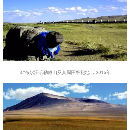
3.“布尔汗哈勒敦山及其周围祭祀地”，2015年