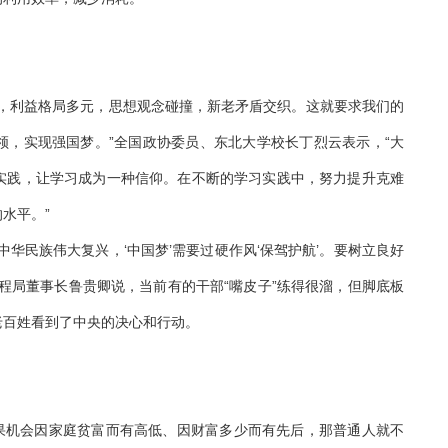
利益格局多元，思想观念碰撞，新老矛盾交织。这就要求我们的
领，实现强国梦。”全国政协委员、东北大学校长丁烈云表示，“大
实践，让学习成为一种信仰。在不断的学习实践中，努力提升克难
水平。”
民族伟大复兴，‘中国梦’需要过硬作风‘保驾护航’。要树立良好
程局董事长鲁贵卿说，当前有的干部“嘴皮子”练得很溜，但脚底板
老百姓看到了中央的决心和行动。
果机会因家庭贫富而有高低、因财富多少而有先后，那普通人就不