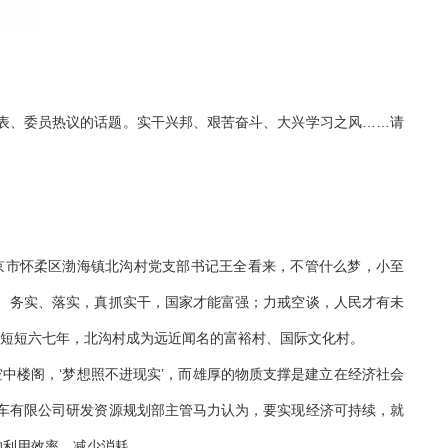
、委员热议的话题。实干兴邦、艰苦奋斗、大兴学习之风……请
市怀柔区渤海镇北沟村党支部书记王全看来，不管什么梦，小至
实、务实、落实，真抓实干，国家才能富强；力戒空谈，人民才有未
干，短短六七年，北沟村成为远近闻名的富裕村、国际文化村。
中楼阁，‘梦想照不进现实’，而雄厚的物质支撑是建立在经济社会
用车有限公司研发资源规划部主管马力认为，要实现经济可持续，就
的利用效率，减少消耗。