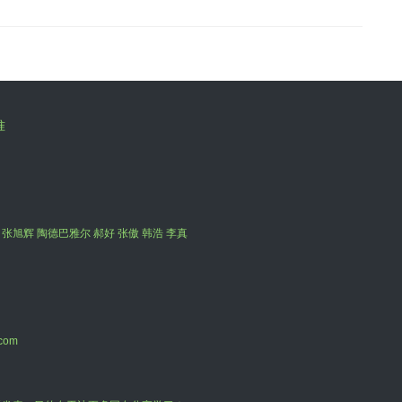
准
 张旭辉 陶德巴雅尔 郝好 张傲 韩浩 李真
com