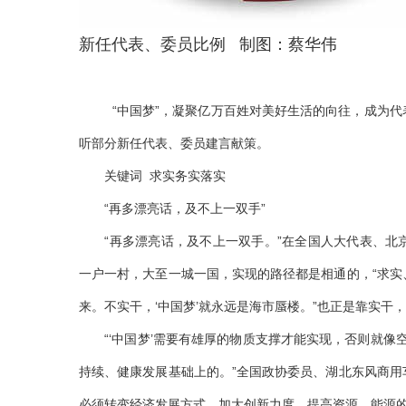
新任代表、委员比例 制图：蔡华伟
“中国梦”，凝聚亿万百姓对美好生活的向往，成为代表
听部分新任代表、委员建言献策。
关键词 求实务实落实
“再多漂亮话，及不上一双手”
“再多漂亮话，及不上一双手。”在全国人大代表、北京
一户一村，大至一城一国，实现的路径都是相通的，“求
来。不实干，‘中国梦’就永远是海市蜃楼。”也正是靠实
“‘中国梦’需要有雄厚的物质支撑才能实现，否则就像空
持续、健康发展基础上的。”全国政协委员、湖北东风商
必须转变经济发展方式，加大创新力度，提高资源、能源