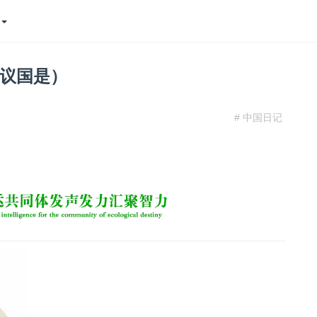
态
员议国是）
# 中国日记