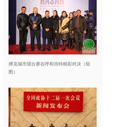
搏克城市擂台赛在呼和浩特精彩对决（组
图）