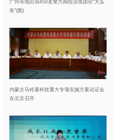
广州等地出动450名警力捣毁涉黑团伙“大瓜
有”(图)
内蒙古马铃薯科技重大专项实施方案论证会
在北京召开