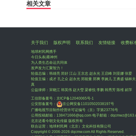
相关文章
关于我们
版权声明
联系我们
友情链接
收费标
地球村民网携手
今日头条|看神州
为人类生态命运共同体
发声发力汇聚智力！
轮值总编：韩雄亮 郑好 江山 王京忠 赵永光 王启峰 刘亚娜 张爱
轮值主编：成才 孔之众 赵永光 郑能量 郑爽 李婉儿 王勇盛 锡林夫
真
公益律师：宋晓江 韩英伟 赵大瑩 梁睿悦 李鹏 韩秀芳 陈维 郝萍
工信部备案号：
京ICP备12040065号-1
公安部备案号：
京公网安备11010502038197号
广播电视节目制作经营许可证编号（京）字第23776号
公用投稿邮箱：138471666@qq.com 电子邮箱：dqcmwz@163.
北京还看今朝文化传媒 版权所有
联合运营：地球村民网（北京）文化科技有限公司
Copyright © 2006-
2026 dqcmw.com All Rights Reserved.