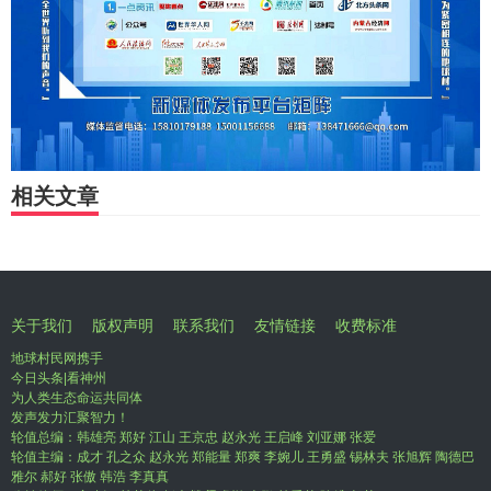
相关文章
关于我们
版权声明
联系我们
友情链接
收费标准
地球村民网携手
今日头条|看神州
为人类生态命运共同体
发声发力汇聚智力！
轮值总编：韩雄亮 郑好 江山 王京忠 赵永光 王启峰 刘亚娜 张爱
轮值主编：成才 孔之众 赵永光 郑能量 郑爽 李婉儿 王勇盛 锡林夫 张旭辉 陶德巴
雅尔 郝好 张傲 韩浩 李真真