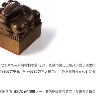
行“敬天勤民—康熙御制珍宝”专拍，呈献拍卖史
上最具历史价值之中
价
1500万美元
（约合
9752万元人民币
），乃中国历来在位时间最
部传世的
“康熙宝薮”印谱
之一，其为乾隆皇帝将其祖父康熙之御玺