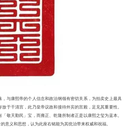
殊，与康熙帝的个人信念和政治纲领有密切关系，为拍卖史上最具
存放于干清宫，此乃皇帝议政和接待外宾的宫殿，足见其重要性。
有「敬天勤民」宝，而雍正、乾隆所制者正是以康熙之玺为蓝本。
含的意义和思想，认为此座右铭能为其统治带来权威和祝福。