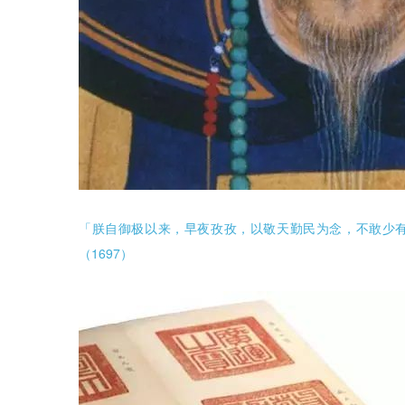
「朕自御极以来，早夜孜孜，以敬天勤民为念，不敢少有
（1697）