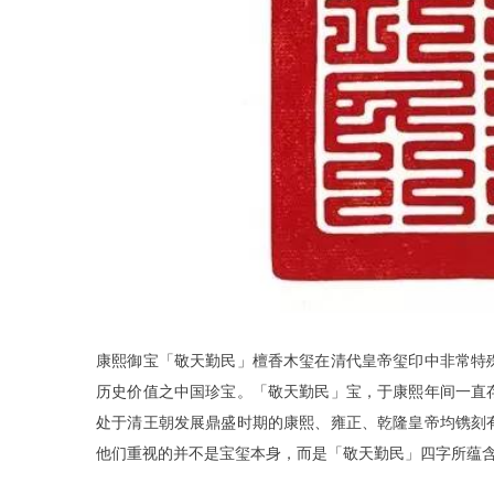
康熙御宝「敬天勤民」檀香木玺在清代皇帝玺印中非常特
历史价值之中国珍宝。「敬天勤民」宝，于康熙年间一直
处于清王朝发展鼎盛时期的康熙、雍正、乾隆皇帝均镌刻
他们重视的并不是宝玺本身，而是「敬天勤民」四字所蕴