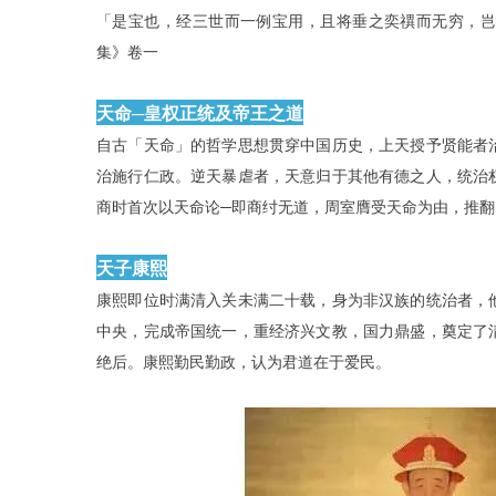
「是宝也，经三世而一例宝用，且将垂之奕禩而无穷，岂
集》卷一
天命─皇权正统及帝王之道
自古「天命」的哲学思想贯穿中国历史，上天授予贤能者
治施行仁政。逆天暴虐者，天意归于其他有德之人，统治
商时首次以天命论─即商纣无道，周室膺受天命为由，推翻
天子康熙
康熙即位时满清入关未满二十载，身为非汉族的统治者，
中央，完成帝国统一，重经济兴文教，国力鼎盛，奠定了
绝后。康熙勤民勤政，认为君道在于爱民。