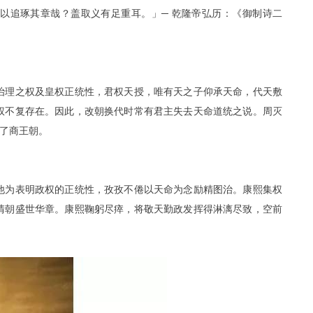
以追琢其章哉？盖取义有足重耳。」─ 乾隆帝弘历：《御制诗二
治理之权及皇权正统性，君权天授，唯有天之子仰承天命，代天敷
权不复存在。因此，改朝换代时常有君主失去天命道统之说。周灭
了商王朝。
他为表明政权的正统性，孜孜不倦以天命为念励精图治。康熙集权
清朝盛世华章。康熙鞠躬尽瘁，将敬天勤政发挥得淋漓尽致，空前