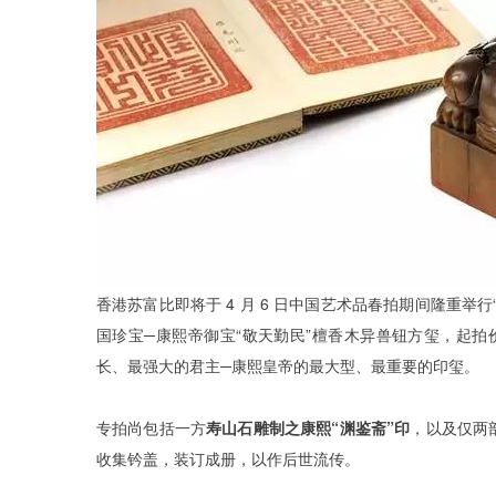
香港苏富比即将于 4 月 6 日中国艺术品春拍期间隆重举
国珍宝─康熙帝御宝“敬天勤民”檀香木异兽钮方玺，起拍
长、最强大的君主─康熙皇帝的最大型、最重要的印玺。
专拍尚包括一方
寿山石雕制之康熙“渊鉴斋”印
，以及仅两
收集钤盖，装订成册，以作后世流传。