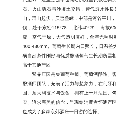
石、火山砾石与沙壤土交错，透气透水性良
山，群山起伏，层峦叠嶂，中部是河谷平川，
候，处于东经115°78′，北纬40°29′，
虞。空气干燥，大气透明度好，全年光照时数达
400-480mm。葡萄生长期内日照长，日
项自然条件刚好与优质酿酒葡萄生长期所需
高于其他产区。
紫晶庄园是集葡萄种植、葡萄酒酿造、窖
酿酒师团队，充满了活力与想象力，在匈牙
国、意大利技术与设备，拥有上千只法国、
实、追求完美的信念，呈现给消费者怀涿产
也成为了多家京郊酒庄一日游的选择。