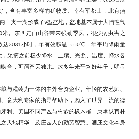
好，含有丰富多样的矿物质。南有军都山，北有燕
两山夹一湖形成了v型盆地，盆地基本属于大陆性气
海拔600米。东西走向山谷带来强劲季风，很少病虫害之
3031小时，年有效积温1650℃，年平均降雨量
温差大，采摘之前极少降水。土壤、光照、温度、降水各
相吻合，可谓苍天独此。故多年来平均好年份，明显
藏与灌装为一体的中外合资企业。年轻的农艺师、
利、意大利专家的指导帮助下，购入了世界一流的德
匈牙利、美国不同产区与树龄的橡木桶。秉承认真朴
区之天地精华，及庄园人的勤劳智慧。酒庄文化本身