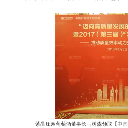
紫晶庄园葡萄酒董事长马树森领取【中国