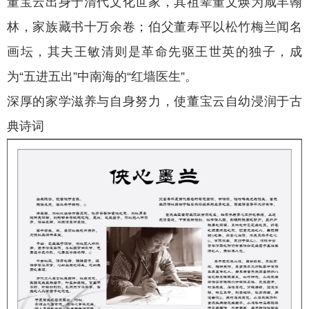
董宝云出身于清代文化世家，其祖辈董文焕为咸丰翰
林，家族藏书十万余卷；伯父董寿平以松竹梅兰闻名
画坛，其夫王敏清则是革命先驱王世英的独子，成
为“五进五出”中南海的“红墙医生”。
深厚的家学滋养与自身努力，使董宝云自幼浸润于古
典诗词