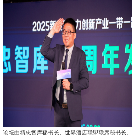
论坛由精忠智库秘书长、世界酒店联盟联席秘书长、