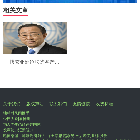
相关文章
博鳌亚洲论坛选举产生新一届理事会 潘基文当选理事长
关于我们
版权声明
联系我们
友情链接
收费标准
地球村民网携手
今日头条|看神州
为人类生态命运共同体
发声发力汇聚智力！
轮值总编：韩雄亮 郑好 江山 王京忠 赵永光 王启峰 刘亚娜 张爱