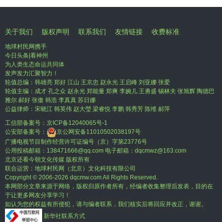
关于我们
版权声明
联系我们
友情链接
收费标准
地球村民网携手
今日头条|看神州
为人类生态命运共同体
发声发力汇聚智力！
轮值总编：韩雄亮 郑好 江山 王京忠 赵永光 王启峰 刘亚娜 张爱
轮值主编：成才 孔之众 赵永光 郑能量 郑爽 李婉儿 王勇盛 锡林夫 张旭辉 陶德巴
雅尔 郝好 张傲 韩浩 李真真 苏日娜
公益律师：宋晓江 韩英伟 赵大瑩 梁睿悦 李鹏 韩秀芳 陈维 郝萍
工信部备案号：
京ICP备12040065号-1
公安部备案号：
京公网安备11010502038197号
广播电视节目制作经营许可证编号（京）字第23776号
公用投稿邮箱：138471666@qq.com 电子邮箱：dqcmwz@163.com
北京还看今朝文化传媒 版权所有
联合运营：地球村民网（北京）文化科技有限公司
Copyright © 2006-
2026 dqcmw.com All Rights Reserved.
本网部分文章来源于网络，版权归原作者所有，经编者收集整理后发表，目的在
于让更多网友分享学习！
如认为您的权益有所侵犯，请与编者联系，我们核实后将回应并改正，谢谢。
新华社联系方式