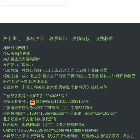
关于我们
版权声明
联系我们
友情链接
收费标准
地球村民网携手
今日头条|看神州
为人类生态命运共同体
发声发力汇聚智力！
轮值总编：韩雄亮 郑好 江山 王京忠 赵永光 王启峰 刘亚娜 张爱
轮值主编：成才 孔之众 赵永光 郑能量 郑爽 李婉儿 王勇盛 锡林夫 张旭辉 陶德巴
雅尔 郝好 张傲 韩浩 李真真
公益律师：宋晓江 韩英伟 赵大瑩 梁睿悦 李鹏 韩秀芳 陈维 郝萍
工信部备案号：
京ICP备12040065号-1
公安部备案号：
京公网安备11010502038197号
广播电视节目制作经营许可证编号（京）字第23776号
公用投稿邮箱：138471666@qq.com 电子邮箱：dqcmwz@163.com
北京还看今朝文化传媒 版权所有
联合运营：地球村民网（北京）文化科技有限公司
Copyright © 2006-
2026 dqcmw.com All Rights Reserved.
本网部分文章来源于网络，版权归原作者所有，经编者收集整理后发表，目的在