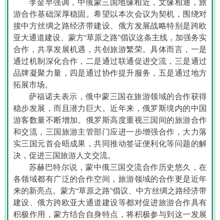
李金早强调，中俄蒙三国地缘相近，文缘相通，旅
游合作基础深厚稳固。希望以本次会议为契机，围绕对
接中方丝绸之路经济带建设、俄方发展战略特别是跨欧
亚大通道建设、蒙方“草原之路”倡议这条主线，加强务实
合作，共享发展机遇，共创旅游繁荣。具体而言，一是
通过机制深化合作，二是通过联通促进交流，三是通过
品牌凝聚力量，四是通过协作提升服务，五是通过地方
拓展市场。
萨福诺夫表示，俄中蒙三国在旅游领域的合作获得
稳步发展，而且潜力巨大。近年来，俄罗斯境内的中国
游客数量不断增加。俄罗斯高度重视三国间的旅游合作
和交流，三国旅游主管部门应进一步增强合作，大力落
实三国元首会晤成果，共同推动签证便利化等问题的解
决，促进三国旅游人文交流。
苏赫巴特尔说，蒙中俄三国交流合作历史悠久，在
各领域都有广泛的合作空间，旅游领域的合作更是近年
来的新亮点。蒙方“草原之路”倡议、中方丝绸之路经济带
建设、俄方跨欧亚大通道建设等都对促进旅游合作具有
积极作用，蒙方结合自身特点，将积极参与到这一发展