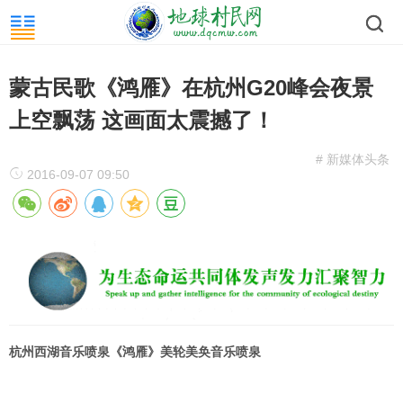
蒙古民歌《鸿雁》在杭州G20峰会夜景
上空飘荡 这画面太震撼了！
# 新媒体头条
2016-09-07 09:50
杭州西湖音乐喷泉《鸿雁》美轮美奂音乐喷泉