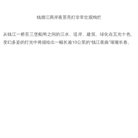
钱塘江两岸夜景亮灯非常壮观绚烂
从钱江一桥至三堡船闸之间的江水、堤岸、建筑、绿化在五光十色、
变幻多姿的灯光中将描绘出一幅长逾10公里的“钱江夜曲”璀璨长卷。