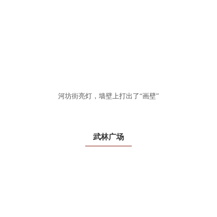
河坊街亮灯，墙壁上打出了“画壁”
武林广场