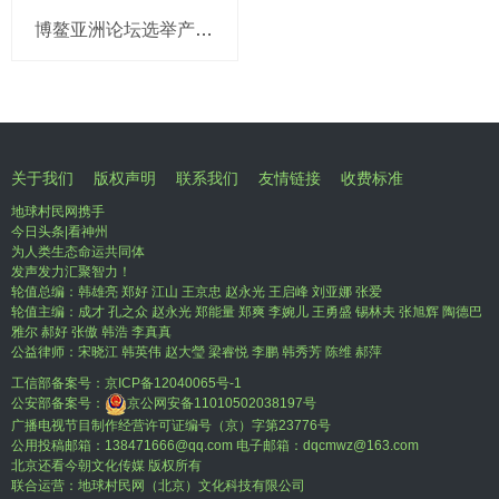
博鳌亚洲论坛选举产生新一届理事会 潘基文当选理事长
关于我们
版权声明
联系我们
友情链接
收费标准
地球村民网携手
今日头条|看神州
为人类生态命运共同体
发声发力汇聚智力！
轮值总编：韩雄亮 郑好 江山 王京忠 赵永光 王启峰 刘亚娜 张爱
轮值主编：成才 孔之众 赵永光 郑能量 郑爽 李婉儿 王勇盛 锡林夫 张旭辉 陶德巴
雅尔 郝好 张傲 韩浩 李真真
公益律师：宋晓江 韩英伟 赵大瑩 梁睿悦 李鹏 韩秀芳 陈维 郝萍
工信部备案号：
京ICP备12040065号-1
公安部备案号：
京公网安备11010502038197号
广播电视节目制作经营许可证编号（京）字第23776号
公用投稿邮箱：138471666@qq.com 电子邮箱：dqcmwz@163.com
北京还看今朝文化传媒 版权所有
联合运营：地球村民网（北京）文化科技有限公司