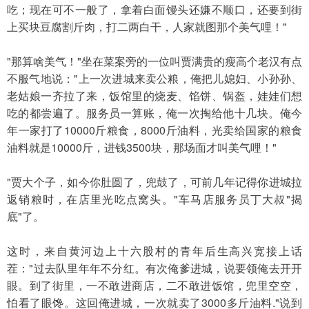
吃；现在可不一般了，拿着白面馒头还嫌不顺口，还要到街
上买块豆腐割斤肉，打二两白干，人家就图那个美气哩！"
"那算啥美气！"坐在菜案旁的一位叫贾满贵的瘦高个老汉有点
不服气地说："上一次进城来卖公粮，俺把儿媳妇、小孙孙、
老姑娘一齐拉了来，饭馆里的烧麦、馅饼、锅盔，娃娃们想
吃的都尝遍了。服务员一算账，俺一次掏给他十几块。俺今
年一家打了10000斤粮食，8000斤油料，光卖给国家的粮食
油料就是10000斤，进钱3500块，那场面才叫美气哩！"
"贾大个子，如今你肚圆了，兜鼓了，可前几年记得你进城拉
返销粮时，在店里光吃点窝头。"车马店服务员丁大叔"揭
底"了。
这时，来自黄河边上十六股村的青年后生高兴宽接上话
茬："过去队里年年不分红。有次俺爹进城，说要领俺去开开
眼。到了街里，一不敢进商店，二不敢进饭馆，兜里空空，
怕看了眼馋。这回俺进城，一次就卖了3000多斤油料."说到