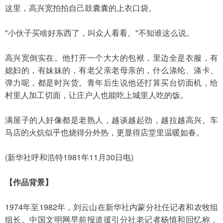
这里，高兴宽拍拍自己鼓囊囊的上衣口袋。
"小伙子买啥好东西了，叫众人看看。"不知谁这么说。
高兴宽倒实在。他打开一个大大的包袱，里边全是衣服，有
媳妇的，有妹妹的，有老父亲老母亲的，什么涤纶、涤卡、
弹力呢，都是时兴货。青年后生说他还打算买台切面机，给
村里人加工切面，让庄户人也能吃上城里人吃的饭。
满屋子的人好像都是老熟人，越谈越起劲，越拉越高兴。车
马店的火炕似乎也烧得分外热，更显得店堂里温暖如春。
(新华社呼和浩特1981年11月30日电)
【作品背景】
1974年至1982年，刘云山在新华社内蒙分社任记者和农牧组
组长。中国文明网早前报道援引分社老记者杨慎和回忆称，