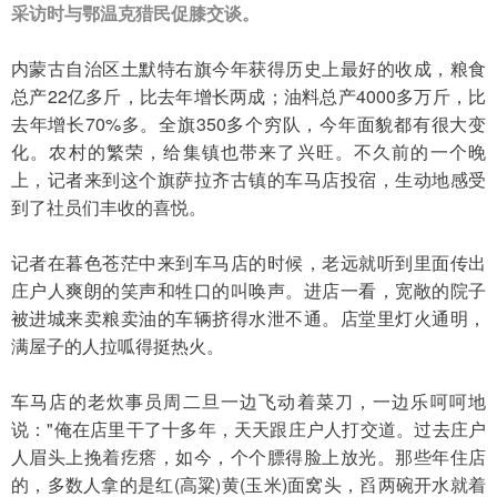
采访时与鄂温克猎民促膝交谈。 
内蒙古自治区土默特右旗今年获得历史上最好的收成，粮食
总产22亿多斤，比去年增长两成；油料总产4000多万斤，比
去年增长70%多。全旗350多个穷队，今年面貌都有很大变
化。农村的繁荣，给集镇也带来了兴旺。不久前的一个晚
上，记者来到这个旗萨拉齐古镇的车马店投宿，生动地感受
到了社员们丰收的喜悦。
记者在暮色苍茫中来到车马店的时候，老远就听到里面传出
庄户人爽朗的笑声和牲口的叫唤声。进店一看，宽敞的院子
被进城来卖粮卖油的车辆挤得水泄不通。店堂里灯火通明，
满屋子的人拉呱得挺热火。
车马店的老炊事员周二旦一边飞动着菜刀，一边乐呵呵地
说："俺在店里干了十多年，天天跟庄户人打交道。过去庄户
人眉头上挽着疙瘩，如今，个个膘得脸上放光。那些年住店
的，多数人拿的是红(高粱)黄(玉米)面窝头，舀两碗开水就着