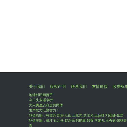
关于我们
版权声明
联系我们
友情链接
收费标
地球村民网携手
今日头条|看神州
为人类生态命运共同体
发声发力汇聚智力！
轮值总编：韩雄亮 郑好 江山 王京忠 赵永光 王启峰 刘亚娜 张爱
轮值主编：成才 孔之众 赵永光 郑能量 郑爽 李婉儿 王勇盛 锡林夫
真