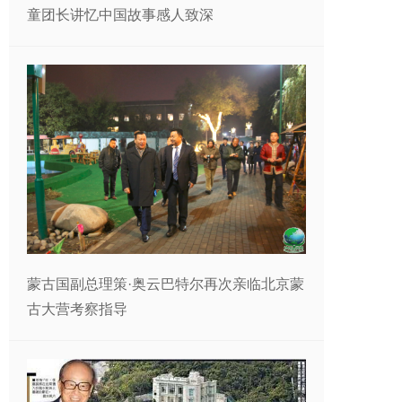
童团长讲忆中国故事感人致深
蒙古国副总理策·奥云巴特尔再次亲临北京蒙
古大营考察指导