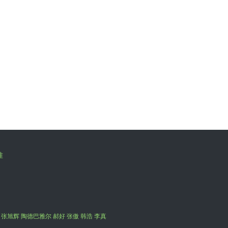
准
 张旭辉 陶德巴雅尔 郝好 张傲 韩浩 李真