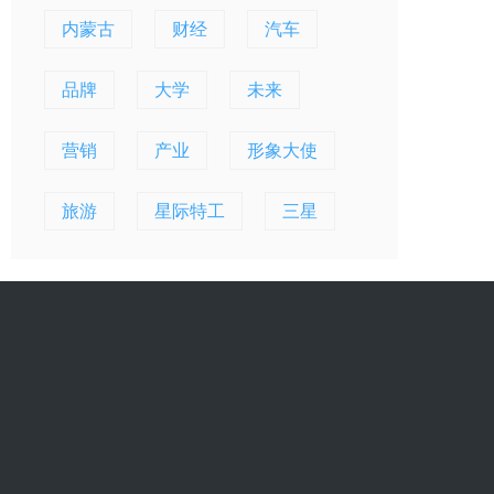
内蒙古
财经
汽车
品牌
大学
未来
营销
产业
形象大使
旅游
星际特工
三星