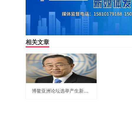
相关文章
博鳌亚洲论坛选举产生新一届理事会 潘基文当选理事长