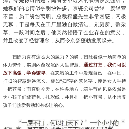
掉。令她惊讶的是，随着密不透风的衣橱恢复整洁，
她积郁的心情似乎明快许多。京瓷公司曾经一度经营
不善，员工纷纷离职。总裁稻盛先生非常困惑，闲极
无聊，于是每天在工厂里独自做清洁、刷厕所、割杂
草。一段时间之后，他突然顿悟了企业存在的意义，
并且改变了经营理念，从而令京瓷蓬勃发展起来。
　　扫除力真有这么大的魔力？的确，扫除看似一场简单的
体力劳作，实则内蕴深沉的人生智慧。
通过打扫，我们可
以
放下高傲，学会谦卑。
在忘我的工作中发现自己。在中国，
打扫的智慧源远流长。譬如“妇”字的繁体字，便是女人手持
一把苕帚；而直到今天，在许多地方，端午节的风俗依然是
为小孩子们缝荷包，扎彩线，并且扎一把小苕帚，从小培养
孩子们热爱劳动和有条理的心。