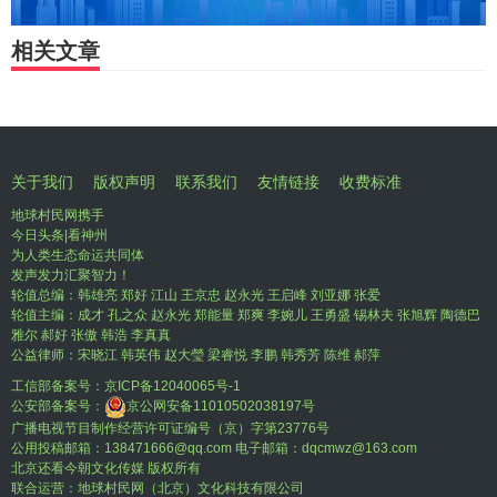
相关文章
关于我们
版权声明
联系我们
友情链接
收费标准
地球村民网携手
今日头条|看神州
为人类生态命运共同体
发声发力汇聚智力！
轮值总编：韩雄亮 郑好 江山 王京忠 赵永光 王启峰 刘亚娜 张爱
轮值主编：成才 孔之众 赵永光 郑能量 郑爽 李婉儿 王勇盛 锡林夫 张旭辉 陶德巴
雅尔 郝好 张傲 韩浩 李真真
公益律师：宋晓江 韩英伟 赵大瑩 梁睿悦 李鹏 韩秀芳 陈维 郝萍
工信部备案号：
京ICP备12040065号-1
公安部备案号：
京公网安备11010502038197号
广播电视节目制作经营许可证编号（京）字第23776号
公用投稿邮箱：138471666@qq.com 电子邮箱：dqcmwz@163.com
北京还看今朝文化传媒 版权所有
联合运营：地球村民网（北京）文化科技有限公司