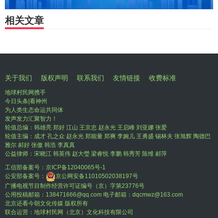
相关文章
关于我们
版权声明
联系我们
友情链接
收费标准
地球村民网携手
今日头条|看神州
为人类生态命运共同体
发声发力汇聚智力！
轮值总编：韩雄亮 郑好 江山 王京忠 赵永光 王启峰 刘亚娜 张爱
轮值主编：成才 孔之众 赵永光 郑能量 郑爽 李婉儿 王勇盛 锡林夫 张旭辉 陶德巴
雅尔 郝好 张傲 韩浩 李真真
公益律师：宋晓江 韩英伟 赵大瑩 梁睿悦 李鹏 韩秀芳 陈维 郝萍
工信部备案号：
京ICP备12040065号-1
公安部备案号：
京公网安备11010502038197号
广播电视节目制作经营许可证编号（京）字第23776号
公用投稿邮箱：138471666@qq.com 电子邮箱：dqcmwz@163.com
北京还看今朝文化传媒 版权所有
联合运营：地球村民网（北京）文化科技有限公司