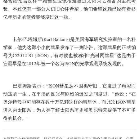
都曾经预言这样一颗彗星应该很难挺过太阳为它准备的生死考
验。不过仍有一部分人仍旧心怀希望，他们希望这颗已经有着45
亿年历史的使者能够度过这一劫。
卡尔·巴塔姆斯(Karl Battams)是美国海军研究实验室的一名
科
学
家，他为这颗小小的彗星发布了一则讣告。这颗彗星的正式编
号为C/2012 S1 (ISON)，有时候也被称作“光科网彗星”这是由于
它最早是在2012年被一个名为ISON的光学观测系统发现的。
巴塔姆斯表示：“ISON彗星从不因循守旧，它度过了精彩而
动荡的一生，在平淡的反光与剧烈的爆发之间度过。”他说：“在
奥尔特云中可能存在数十万亿颗这样的彗星体，而此次ISON彗星
进入内太阳系，为人类了解太阳系历史和奥尔特云提供了不可多
得的机会。”