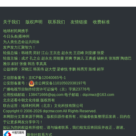
关于我们
版权声明
联系我们
友情链接
收费标准
地球村民网携手
今日头条|看神州
为人类生态命运共同体
发声发力汇聚智力！
轮值总编：韩雄亮 郑好 江山 王京忠 赵永光 王启峰 刘亚娜 张爱
轮值主编：成才 孔之众 赵永光 郑能量 郑爽 李婉儿 王勇盛 锡林夫 张旭辉 陶德巴
雅尔 郝好 张傲 韩浩 李真真
公益律师：宋晓江 韩英伟 赵大瑩 梁睿悦 李鹏 韩秀芳 陈维 郝萍
工信部备案号：
京ICP备12040065号-1
公安部备案号：
京公网安备11010502038197号
广播电视节目制作经营许可证编号（京）字第23776号
公用投稿邮箱：138471666@qq.com 电子邮箱：dqcmwz@163.com
北京还看今朝文化传媒 版权所有
联合运营：地球村民网（北京）文化科技有限公司
Copyright © 2006-
2026 dqcmw.com All Rights Reserved.
本网部分文章来源于网络，版权归原作者所有，经编者收集整理后发表，目的在
于让更多网友分享学习！
如认为您的权益有所侵犯，请与编者联系，我们核实后将回应并改正，谢谢。
新华社联系方式