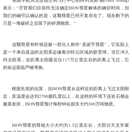
美国宇航局戈达德空间飞行中心的阿列克斯·杨(Alex Young)
表示：“尽管我们目前尚无法确定ISON彗星解体的确切时间，但
我们的确可以确认的是，这颗彗星已经不复存在了。现在剩下的
只是一堆破碎之后留下的碎屑物质。”
这颗彗星有时候还被一部分人称作“圣诞节彗星”，它实际上
是一个来自遥远的太阳系边缘奥尔特云区域的脏雪球。当它冲入
内太阳系，在距离太阳最近仅117万公里左右的距离上飞过，它
的命运面临严峻考验。
根据先前的估算，当ISON彗星从这样近的距离上飞过太阳附
近，其温度会达到2700摄氏度以上，在这样的环境下连岩石都会
被蒸发掉，ISON彗星预计每秒钟会损失大约300万吨物质。
ISON彗星的彗核大小大约为1.2公里左右，大部分天文学家