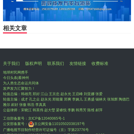
相关文章
关于我们
版权声明
联系我们
友情链接
收费标准
地球村民网携手
今日头条|看神州
为人类生态命运共同体
发声发力汇聚智力！
轮值总编：韩雄亮 郑好 江山 王京忠 赵永光 王启峰 刘亚娜 张爱
轮值主编：成才 孔之众 赵永光 郑能量 郑爽 李婉儿 王勇盛 锡林夫 张旭辉 陶德巴
雅尔 郝好 张傲 韩浩 李真真
公益律师：宋晓江 韩英伟 赵大瑩 梁睿悦 李鹏 韩秀芳 陈维 郝萍
工信部备案号：
京ICP备12040065号-1
公安部备案号：
京公网安备11010502038197号
广播电视节目制作经营许可证编号（京）字第23776号