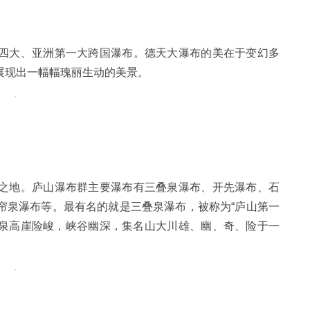
四大、亚洲第一大跨国瀑布。德天大瀑布的美在于变幻多
展现出一幅幅瑰丽生动的美景。
之地。庐山瀑布群主要瀑布有三叠泉瀑布、开先瀑布、石
帘泉瀑布等。最有名的就是三叠泉瀑布，被称为“庐山第一
叠泉高崖险峻，峡谷幽深，集名山大川雄、幽、奇、险于一