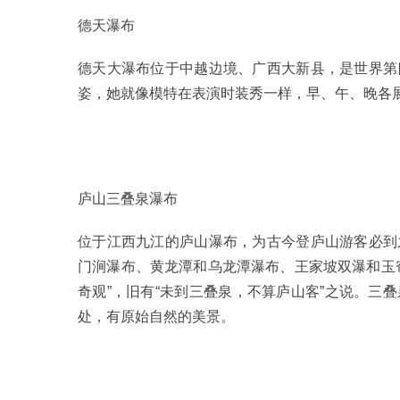
德天瀑布
德天大瀑布位于中越边境、广西大新县，是世界第
姿，她就像模特在表演时装秀一样，早、午、晚各
庐山三叠泉瀑布
位于江西九江的庐山瀑布，为古今登庐山游客必到
门涧瀑布、黄龙潭和乌龙潭瀑布、王家坡双瀑和玉
奇观”，旧有“未到三叠泉，不算庐山客”之说。三
处，有原始自然的美景。