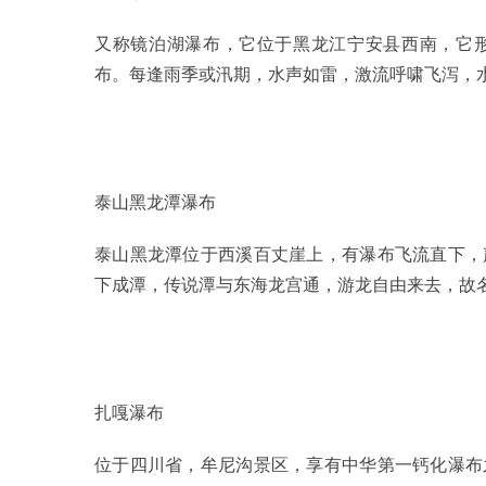
又称镜泊湖瀑布，它位于黑龙江宁安县西南，它
布。每逢雨季或汛期，水声如雷，激流呼啸飞泻，
泰山黑龙潭瀑布
泰山黑龙潭位于西溪百丈崖上，有瀑布飞流直下，
下成潭，传说潭与东海龙宫通，游龙自由来去，故名
扎嘎瀑布
位于四川省，牟尼沟景区，享有中华第一钙化瀑布