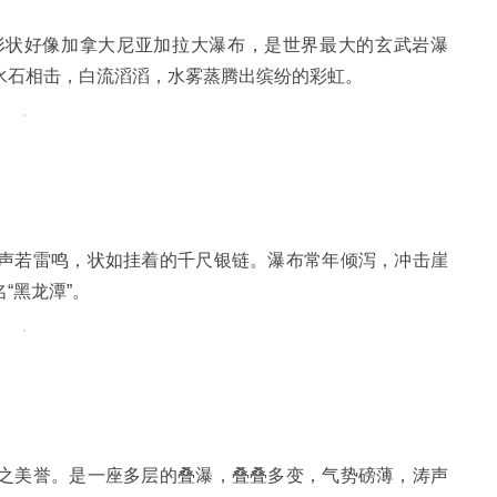
形状好像加拿大尼亚加拉大瀑布，是世界最大的玄武岩瀑
水石相击，白流滔滔，水雾蒸腾出缤纷的彩虹。
声若雷鸣，状如挂着的千尺银链。瀑布常年倾泻，冲击崖
“黑龙潭”。
之美誉。是一座多层的叠瀑，叠叠多变，气势磅薄，涛声