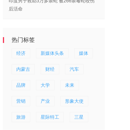
印度男子救助3万多条蛇 被266条毒蛇咬伤
后活命
热门标签
经济
新媒体头条
媒体
内蒙古
财经
汽车
品牌
大学
未来
营销
产业
形象大使
旅游
星际特工
三星