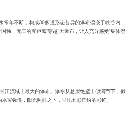
水常年不断，构成30多道形态各异的瀑布镶嵌于峡谷内，
全国独一无二的零距离“穿越”大瀑布，让人充分感受“集体湿
国长江流域上最大的瀑布。瀑水从悬崖绝壁上倾泻而下，似
内水雾弥漫，阳光照射之下，呈现五彩缤纷的彩虹。