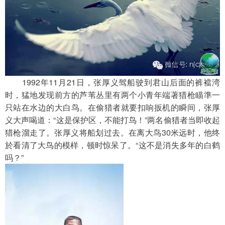
　　1992年11月21日，张厚义驾船驶到君山后面的裤襠湾
时，猛地发现前方的芦苇丛里有两个小青年端著猎枪瞄準一
只站在水边的大白鸟。在偷猎者就要扣响扳机的瞬间，张厚
义大声喝道：“这是保护区，不能打鸟！”两名偷猎者当即收起
猎枪溜走了。张厚义将船划过去。在离大鸟30米远时，他终
於看清了大鸟的模样，顿时惊呆了。“这不是消失多年的白鹤
吗？”