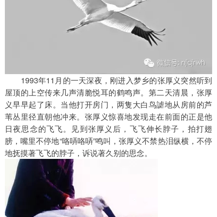
　　1993年11月的一天深夜，刚进入梦乡的张厚义突然听到
屋顶的上空传来几声清脆悦耳的鹤鸣声。第二天清晨，张厚
义早早起了床。当他打开房门，两隻大白鸟謔地从房前的芦
苇丛里径直朝他冲来。张厚义惊喜地发现走在前面的正是他
日夜思念的飞飞。见到张厚义后，飞飞伸长脖子，拍打翅
膀，嘴里不停地“咯哢咯哢”鸣叫，张厚义不禁热泪纵横，不停
地抚摸著飞飞的脖子，诉说著久别的思念。