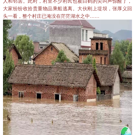
人和邻居。此时，村里不少村民也被白鹤的尖叫声惊醒了，
大家纷纷收拾贵重物品乘船逃离。大伙刚上堤坝，张厚义回
头一看，整个村庄已淹没在茫茫湖水之中……