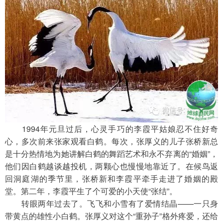
　　1994年元旦过后，心灵手巧的李霞平姑娘忍不住好奇
心，多次前来张家观看白鹤。每次，张厚义的儿子张桥新总
是十分热情地为她讲解白鹤的舞蹈艺术和永不弃离的“婚姻”，
他们因白鹤越谈越投机，两颗心也慢慢地靠近了。在候鸟返
回洞庭湖的季节里，张桥新和李霞平牵手走进了婚姻的殿
堂。第二年，李霞平生了个可爱的小天使“张结”。
　　转眼两年过去了。飞飞和小雪有了爱情结晶——一只身
带黄点的雄性小白鹤。张厚义对这个“重孙子”格外疼爱，还给