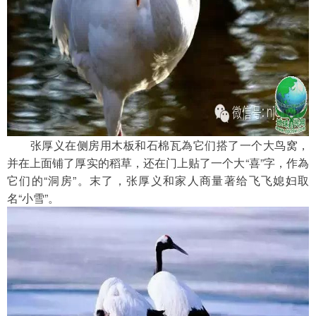
　　张厚义在侧房用木板和石棉瓦為它们搭了一个大鸟窝，
并在上面铺了厚实的稻草，还在门上贴了一个大“喜”字，作為
它们的“洞房”。末了，张厚义和家人商量著给飞飞媳妇取
名“小雪”。