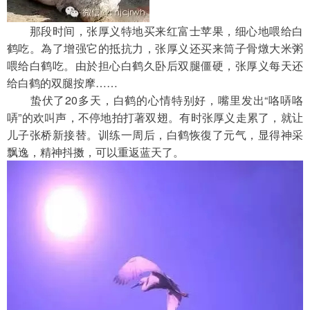
　　那段时间，张厚义特地买来红富士苹果，细心地喂给白
鹤吃。為了增强它的抵抗力，张厚义还买来筒子骨燉大米粥
喂给白鹤吃。由於担心白鹤久卧后双腿僵硬，张厚义每天还
给白鹤的双腿按摩……
　　蛰伏了20多天，白鹤的心情特别好，嘴里发出“咯哢咯
哢”的欢叫声，不停地拍打著双翅。有时张厚义走累了，就让
儿子张桥新接替。训练一周后，白鹤恢復了元气，显得神采
飘逸，精神抖擞，可以重返蓝天了。