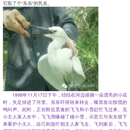
它取了个“东东”的乳名。
　　1998年11月17日下午，结结在河边採摘一朵漂亮的小花
时，失足掉进了河里。东东吓得转来转去，嘴里发出惊慌的
鸣叫声。此时，正在附近觅食的飞飞和小雪赶忙飞过来。见
小主人落入水中，飞飞用喙碰了碰小雪，示意它与东东留下
来看护小主人，自己则急忙朝主人家飞去。飞到家后，飞飞