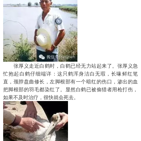
　　张厚义走近白鹤时，白鹤已经无力站起来了。张厚义急
忙抱起白鹤仔细端详：这只鹤浑身洁白无瑕，长喙鲜红笔
直，颈脖盘曲修长，左脚根部有一个暗红的伤口，渗出的血
把脚根部的羽毛都染红了。显然白鹤已被偷猎者用枪打伤，
如果不及时治疗，很快就会死去。