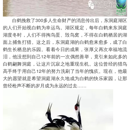
　　白鹤挽救了300多人生命财产的消息传出后，东洞庭湖区
的人们开始视白鹤为幸运鸟。湖区规定，每年白鹤来东洞庭
湖度冬时，人们不得掏鸟蛋、毁鸟窝，不得在白鹤栖居的湖
面上捕鱼打猎。这之后，东洞庭湖的白鹤愈来愈多，成了白
鹤生长栖息的乐园。看着今日的成果，张厚义再次幸福地流
泪，他没想到自己12年前的一次偶然善举，竟引来如此多的
白鹤翩舞洞庭，让这片沉寂之地重现生机。这位曾经的猎鸟
高手终于用自己12年的努力洗刷了当年的愧疚。现在，他最
大的愿望就是希望洞庭湖永久地成为白鹤的快乐家园，让那
曾经枪声不断的岁月成为永远的过去……