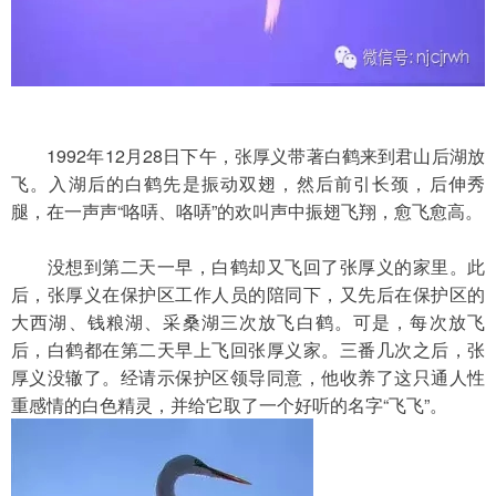
　　1992年12月28日下午，张厚义带著白鹤来到君山后湖放
飞。入湖后的白鹤先是振动双翅，然后前引长颈，后伸秀
腿，在一声声“咯哢、咯哢”的欢叫声中振翅飞翔，愈飞愈高。
　　没想到第二天一早，白鹤却又飞回了张厚义的家里。此
后，张厚义在保护区工作人员的陪同下，又先后在保护区的
大西湖、钱粮湖、采桑湖三次放飞白鹤。可是，每次放飞
后，白鹤都在第二天早上飞回张厚义家。三番几次之后，张
厚义没辙了。经请示保护区领导同意，他收养了这只通人性
重感情的白色精灵，并给它取了一个好听的名字“飞飞”。