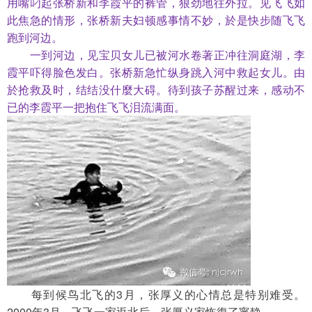
用嘴叼起张桥新和李霞平的裤管，狠劲地往外拉。见飞飞如
此焦急的情形，张桥新夫妇顿感事情不妙，於是快步随飞飞
跑到河边。
　　一到河边，见宝贝女儿已被河水卷著正冲往洞庭湖，李
霞平吓得脸色发白。张桥新急忙纵身跳入河中救起女儿。由
於抢救及时，结结没什麼大碍。待到孩子苏醒过来，感动不
已的李霞平一把抱住飞飞泪流满面。
　　每到候鸟北飞的3月，张厚义的心情总是特别难受。
2000年3月，飞飞一家返北后，张厚义家恢復了寧静。