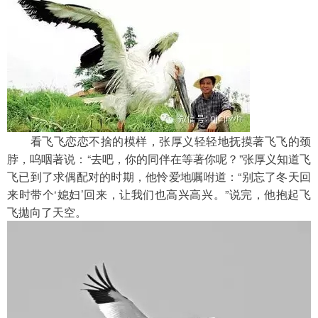
　　看飞飞恋恋不捨的模样，张厚义轻轻地抚摸著飞飞的颈
脖，呜咽著说：“去吧，你的同伴在等著你呢？”张厚义知道飞
飞已到了求偶配对的时期，他怜爱地嘱咐道：“别忘了冬天回
来时带个‘媳妇’回来，让我们也高兴高兴。”说完，他抱起飞
飞拋向了天空。