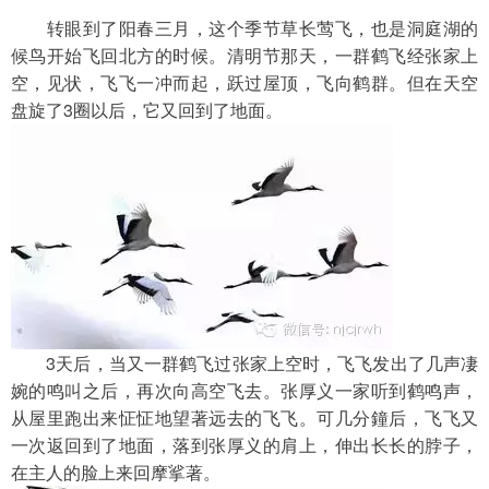
　　转眼到了阳春三月，这个季节草长莺飞，也是洞庭湖的
候鸟开始飞回北方的时候。清明节那天，一群鹤飞经张家上
空，见状，飞飞一冲而起，跃过屋顶，飞向鹤群。但在天空
盘旋了3圈以后，它又回到了地面。
　　3天后，当又一群鹤飞过张家上空时，飞飞发出了几声凄
婉的鸣叫之后，再次向高空飞去。张厚义一家听到鹤鸣声，
从屋里跑出来怔怔地望著远去的飞飞。可几分鐘后，飞飞又
一次返回到了地面，落到张厚义的肩上，伸出长长的脖子，
在主人的脸上来回摩挲著。