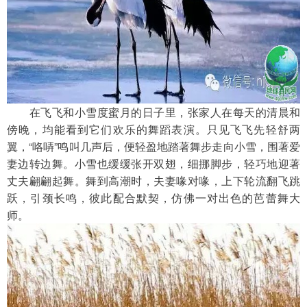
　　在飞飞和小雪度蜜月的日子里，张家人在每天的清晨和
傍晚，均能看到它们欢乐的舞蹈表演。只见飞飞先轻舒两
翼，“咯哢”鸣叫几声后，便轻盈地踏著舞步走向小雪，围著爱
妻边转边舞。小雪也缓缓张开双翅，细挪脚步，轻巧地迎著
丈夫翩翩起舞。舞到高潮时，夫妻喙对喙，上下轮流翻飞跳
跃，引颈长鸣，彼此配合默契，仿佛一对出色的芭蕾舞大
师。