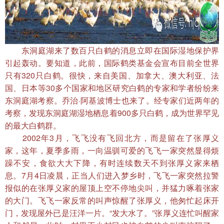
　　东洞庭湖来了数百只白鹤的消息立即在国际湿地保护界
引起轰动。要知道，此前，国际鹤类基金会宣布目前全世界
只有320只白鹤。很快，来自美国、加拿大、澳大利亚、法
国、日本等30多个国家和地区研究白鹤的专家和学者纷纷来
东洞庭湖考察。乔治·阿基波博士也来了。经专家们近两年的
考察，发现东洞庭湖湿地栖息着900多只白鹤，成为世界罕见
的最大白鹤群。
　　2002年3月，飞飞没有飞回北方，而是留在了张厚义
家，这年，夏季多雨，一向温驯可爱的飞飞一家突然显得烦
躁不安，食欲大大下降，有时连续数天不到张厚义家来栖
息。7月4日凌晨，正当人们进入梦乡时，飞飞一家突然拉警
报似的在张厚义家的屋顶上空不停地尖叫，并猛力啄着张家
的大门。飞飞一家反常的叫声惊醒了张厚义，他匆忙起床开
门，发现屋外已是汪洋一片。“发大水了。”张厚义连忙叫醒家