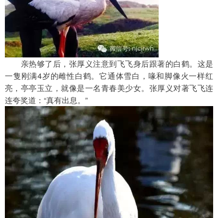
　　亲热够了后，张厚义注意到飞飞身后跟著的白鹤。这是
一隻刚满4岁的雌性白鹤。它通体雪白，喙和脚像火一样红
亮，亭亭玉立，就像是一名青春美少女。张厚义对著飞飞连
连夸奖道：“真有出息。”