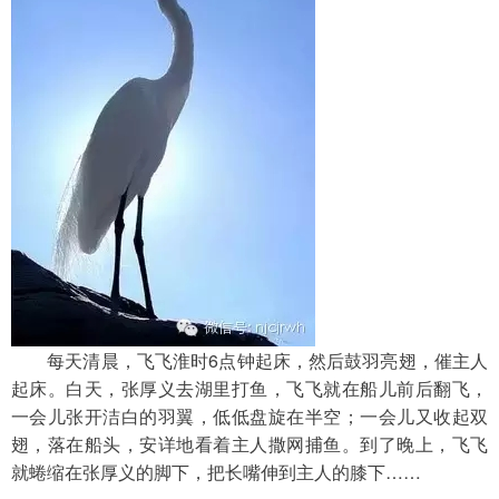
　　每天清晨，飞飞淮时6点钟起床，然后鼓羽亮翅，催主人
起床。白天，张厚义去湖里打鱼，飞飞就在船儿前后翻飞，
一会儿张开洁白的羽翼，低低盘旋在半空；一会儿又收起双
翅，落在船头，安详地看着主人撒网捕鱼。到了晚上，飞飞
就蜷缩在张厚义的脚下，把长嘴伸到主人的膝下……