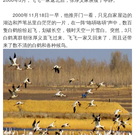
　　2000年11月18日一早，他推开门一看，只见自家屋边的
湖边和芦苇丛里白茫茫的一片，在一阵“咯哢咯哢”声中，数百
隻白鹤纷纷起飞，划破长空，顿时天空一片雪白。突然，3只
白鹤离群朝张厚义直飞过来。飞飞一家又回来了，而且还带
来了数不清的白鹤和各种候鸟。