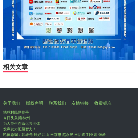
相关文章
关于我们
版权声明
联系我们
友情链接
收费标准
地球村民网携手
今日头条|看神州
为人类生态命运共同体
发声发力汇聚智力！
轮值总编：韩雄亮 郑好 江山 王京忠 赵永光 王启峰 刘亚娜 张爱