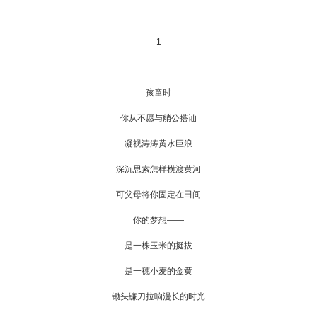
1
孩童时
你从不愿与艄公搭讪
凝视涛涛黄水巨浪
深沉思索怎样横渡黄河
可父母将你固定在田间
你的梦想——
是一株玉米的挺拔
是一穗小麦的金黄
锄头镰刀拉响漫长的时光