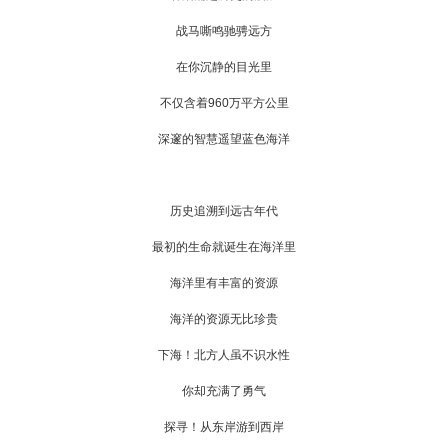
战马嘶鸣驰骋远方
在你沉静的目光里
不仅含着960万平方公里
深邃的智慧遥望蓝色海洋
历史追溯到远古年代
最初的生命就诞生在海洋里
海洋里有丰富的资源
海洋的资源无比珍贵
下海！北方人虽不识水性
你却充满了勇气
探寻！从东岸游到西岸