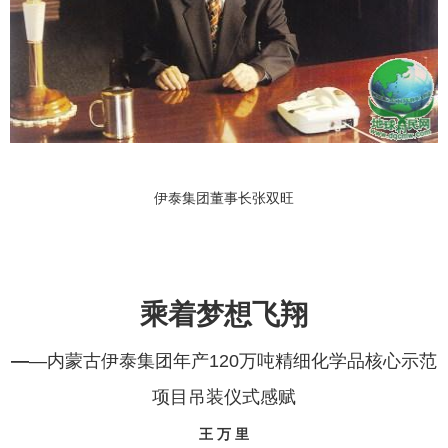
伊泰集团董事长张双旺
乘着梦想飞翔
—
—内蒙古伊泰集团年产120万吨精细化学品核心示范
项目吊装仪式感赋
王 万 里