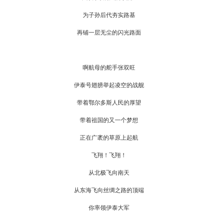
为子孙后代夯实路基
再铺一层无尘的闪光路面
啊航母的舵手张双旺
伊泰号翅膀举起凌空的战舰
带着鄂尔多斯人民的厚望
带着祖国的又一个梦想
正在广袤的草原上起航
飞翔！飞翔！
从北极飞向南天
从东海飞向丝绸之路的顶端
你率领伊泰大军