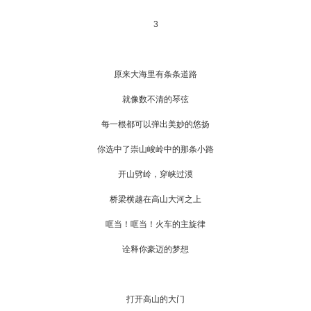
3
原来大海里有条条道路
就像数不清的琴弦
每一根都可以弹出美妙的悠扬
你选中了崇山峻岭中的那条小路
开山劈岭，穿峡过漠
桥梁横越在高山大河之上
哐当！哐当！火车的主旋律
诠释你豪迈的梦想
打开高山的大门