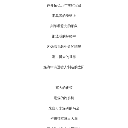
你开拓亿万年前的宝藏
那乌黑的身躯上
刻印着恐龙的形象
那透明的脉络中
闪烁着无数生命的幽光
啊，博大的世界
煤海中有远古人制造的太阳
宽大的皮带
是煤的跑步机
来自万米深渊的乌金
挤挤扛扛逃出大海