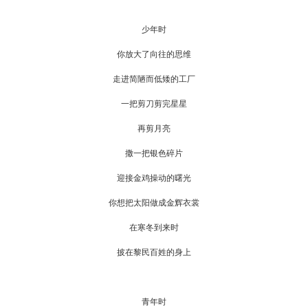
少年时
你放大了向往的思维
走进简陋而低矮的工厂
一把剪刀剪完星星
再剪月亮
撒一把银色碎片
迎接金鸡操动的曙光
你想把太阳做成金辉衣裳
在寒冬到来时
披在黎民百姓的身上
青年时