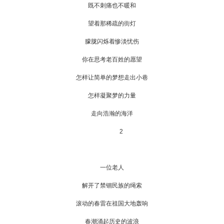
既不刺痛也不暖和
望着那稀疏的街灯
朦胧闪烁着惨淡忧伤
你在思考老百姓的愿望
怎样让简单的梦想走出小巷
怎样凝聚梦的力量
走向浩瀚的海洋
2
一位老人
解开了禁锢民族的绳索
滚动的春雷在祖国大地轰响
春潮涌起历史的波浪