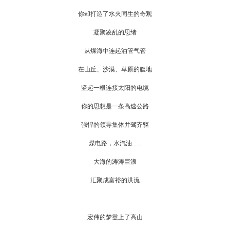
你却打造了水火同生的奇观
凝聚凌乱的思绪
从煤海中连起油管气管
在山丘、沙漠、草原的腹地
竖起一根连接太阳的电缆
你的思想是一条高速公路
强悍的领导集体并驾齐驱
煤电路，水汽油......
大海的涛涛巨浪
汇聚成富裕的洪流
宏伟的梦登上了高山