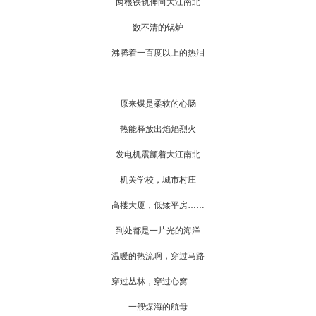
两根铁轨伸向大江南北
数不清的锅炉
沸腾着一百度以上的热泪
原来煤是柔软的心肠
热能释放出焰焰烈火
发电机震颤着大江南北
机关学校，城市村庄
高楼大厦，低矮平房……
到处都是一片光的海洋
温暖的热流啊，穿过马路
穿过丛林，穿过心窝……
一艘煤海的航母