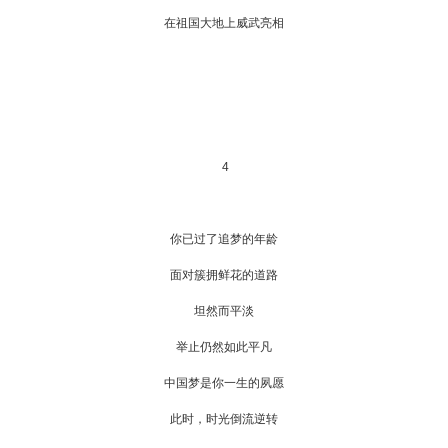
在祖国大地上威武亮相
4
你已过了追梦的年龄
面对簇拥鲜花的道路
坦然而平淡
举止仍然如此平凡
中国梦是你一生的夙愿
此时，时光倒流逆转