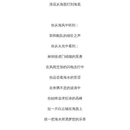
浪花从海面打到海底
你从海风中听到：
郑和船队的雄壮之声
你从火光中看到；
林则徐虎门硝烟的英勇
在风雨交加的闪电击打中
你品尝着海水的苦涩
在奔腾不息的波涛中
你始终追求狂涛的高峰
扯一片白云铺在海面上
抓一把海水挥洒梦想的乐章