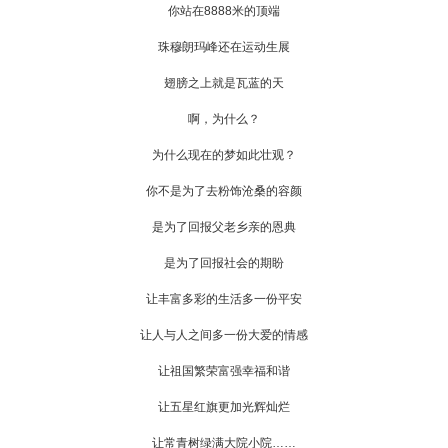
你站在8888米的顶端
珠穆朗玛峰还在运动生展
翅膀之上就是瓦蓝的天
啊，为什么？
为什么现在的梦如此壮观？
你不是为了去粉饰沧桑的容颜
是为了回报父老乡亲的恩典
是为了回报社会的期盼
让丰富多彩的生活多一份平安
让人与人之间多一份大爱的情感
让祖国繁荣富强幸福和谐
让五星红旗更加光辉灿烂
让常青树绿满大院小院……