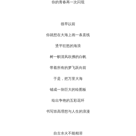
你的青春再一次闪现
很早以前
你就想在大海上画一条直线
烫平狂怒的海浪
树一帜清风吹拂的白帆
带着所有的梦飞跃向前
于是，把万里大海
铺成一块巨大的绘图板
绘出争艳的五彩花环
书写崇高理想与人生的浪漫
自古水火不能相溶