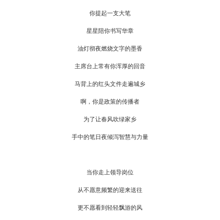
你提起一支大笔
星星陪你书写华章
油灯彻夜燃烧文字的墨香
主席台上常有你浑厚的回音
马背上的红头文件走遍城乡
啊，你是政策的传播者
为了让春风吹绿家乡
手中的笔日夜倾泻智慧与力量
当你走上领导岗位
从不愿意频繁的迎来送往
更不愿看到轻轻飘游的风