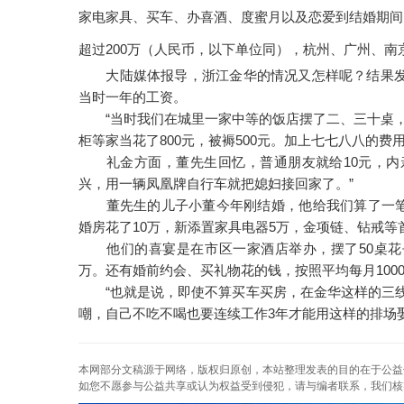
家电家具、买车、办喜酒、度蜜月以及恋爱到结婚期间
超过200万（人民币，以下单位同），杭州、广州、南京
大陆媒体报导，浙江金华的情况又怎样呢？结果发现，6
当时一年的工资。
“当时我们在城里一家中等的饭店摆了二、三十桌，每
柜等家当花了800元，被褥500元。加上七七八八的费用
礼金方面，董先生回忆，普通朋友就给10元，内亲
兴，用一辆凤凰牌自行车就把媳妇接回家了。”
董先生的儿子小董今年刚结婚，他给我们算了一笔帐
婚房花了10万，新添置家具电器5万，金项链、钻戒等首
他们的喜宴是在市区一家酒店举办，摆了50桌花去
万。还有婚前约会、买礼物花的钱，按照平均每月1000
“也就是说，即使不算买车买房，在金华这样的三线城市
嘲，自己不吃不喝也要连续工作3年才能用这样的排场
本网部分文稿源于网络，版权归原创，本站整理发表的目的在于公益
如您不愿参与公益共享或认为权益受到侵犯，请与编者联系，我们核