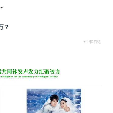
态
万？
# 中国日记