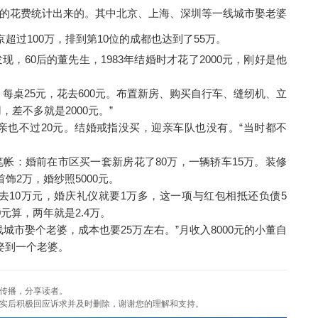
的花费统计出来的。其中北京、上海、深圳等一线城市娶老婆
超过100万，排到第10位的成都也达到了55万。
0后的董先生，1983年结婚时才花了2000元，刚好是他
桌25元，花去600元。布置新房、购买自行车、缝纫机、立
，差不多就是2000元。”
也不过20元。结婚戒指没买，迎亲车队也没有。“当时都不
：婚前在市区买一套新房花了80万，一辆轿车15万。装修
饰2万，婚纱照5000元。
10万元，婚庆礼仪就要1万多，这一项与红包相抵还负债5
元算，两年就是2.4万。
娶个老婆，成本也要25万左右。”月收入8000元的小董自
娶到一个老婆。
传播，分享读者。
实后积极回应诉求并及时删除，谢谢您的理解和支持。