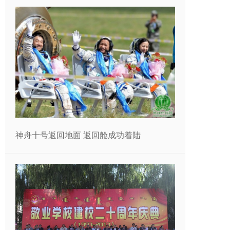
神舟十号返回地面 返回舱成功着陆