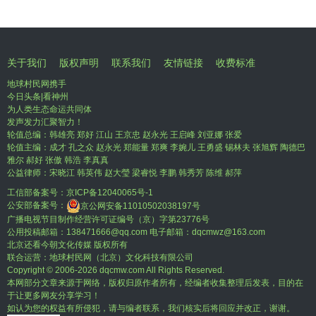
关于我们
版权声明
联系我们
友情链接
收费标准
地球村民网携手
今日头条|看神州
为人类生态命运共同体
发声发力汇聚智力！
轮值总编：韩雄亮 郑好 江山 王京忠 赵永光 王启峰 刘亚娜 张爱
轮值主编：成才 孔之众 赵永光 郑能量 郑爽 李婉儿 王勇盛 锡林夫 张旭辉 陶德巴
雅尔 郝好 张傲 韩浩 李真真
公益律师：宋晓江 韩英伟 赵大瑩 梁睿悦 李鹏 韩秀芳 陈维 郝萍
工信部备案号：
京ICP备12040065号-1
公安部备案号：
京公网安备11010502038197号
广播电视节目制作经营许可证编号（京）字第23776号
公用投稿邮箱：138471666@qq.com 电子邮箱：dqcmwz@163.com
北京还看今朝文化传媒 版权所有
联合运营：地球村民网（北京）文化科技有限公司
Copyright © 2006-
2026 dqcmw.com All Rights Reserved.
本网部分文章来源于网络，版权归原作者所有，经编者收集整理后发表，目的在
于让更多网友分享学习！
如认为您的权益有所侵犯，请与编者联系，我们核实后将回应并改正，谢谢。