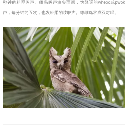
秒钟的粗哑叫声。雌鸟叫声较尖而颤，为降调的wheoo或pwok
声，每分钟约五次，也发轻柔的吱吱声。雄雌鸟常成双对唱。