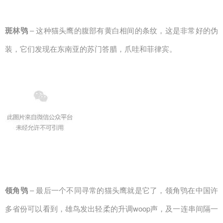
斑林鸮
– 这种猫头鹰的腹部有黄白相间的条纹，这是非常好的伪
装，它们发现在东南亚的苏门答腊，爪哇和菲律宾。
领角鸮
– 最后一个不同寻常的猫头鹰就是它了，领角鸮在中国许
多省份可以看到，雄鸟发出轻柔的升调woop声，及一连串间隔一