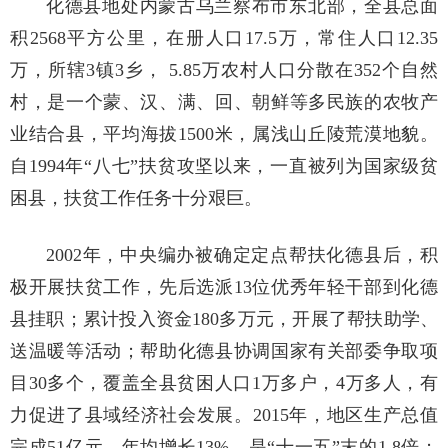
化德县地处内蒙古乌兰察布市东北部，全县总面
积2568平方公里，在册人口17.5万，常住人口12.35
万，所辖3镇3乡， 5.85万农村人口分散在352个自然
村，是一个蒙、汉、满、回、朝鲜等多民族的农牧产
业结合县，平均海拔1500米，属浅山丘陵荒漠地貌。
自1994年“八七”扶贫攻坚以来，一直被列为国家级贫
困县，扶贫工作任务十分艰巨。
2002年，中央编办被确定定点帮扶化德县后，积
极开展扶贫工作，先后选派13位优秀年轻干部到化德
县挂职；累计投入资金180多万元，开展了帮扶助学、
送温暖等活动；帮助化德县协调国家有关部委争取项
目30多个，覆盖全县贫困人口1万多户，4万多人，有
力促进了县域经济社会发展。2015年，地区生产总值
完成51亿元，年均增长13%，是“十一五”末的1.8倍；